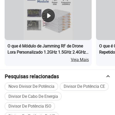
O que é Módulo de Jamming RF de Drone
O que é
Lora Personalizado 1.2GHz 1.5GHz 2.4GHz
Repetido
50W 100W Módulo Anti Drone FPV
de Sinal 
Veja Mais
Amplific
3. Aplicações:
Pesquisas relacionadas
1. Otimização da rede de comunicações móveis e sistema de
Novo Divisor De Potência
Divisor De Potência CE
distribuição de interior
2. Comunicação de cluster, comunicação por satélite,
Divisor De Cabo De Energia
comunicação de ondas curtas e rádio gritante
Divisor De Potência ISO