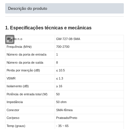
Descrição do produto
1. Especificações técnicas e mecânicas
Modelo n.o
GW-727-08-SMA
Frequência (MHz)
700-2700
Número da porta de entrada
1
Número da porta de saída
8
Perda por inserção (dB)
≤ 10.5
VSWR
≤ 1.3
Isolamento (dB)
≥ 16
Potência de entrada total (W)
50
Impedância
50 ohm
Conector
SMA-fêmea
Cor/peso
Prateado/Preto
Temp (graus)
- 35 ~ 65