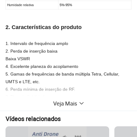
Humidade relativa
5%-95%
2. Características do produto
1. Intervalo de frequência amplo
2. Perda de inserção baixa
Baixa VSWR
4. Excelente planeza do acoplamento
5. Gamas de frequências de banda múltipla Tetra, Cellular,
UMTS e LTE, etc.
6. Perda mínima de inserção de RF.
7. Elevada fiabilidade.
Veja Mais
8. Design de baixo custo para facilidade de montagem em poste
ou parede.
Vídeos relacionados
9.N/conector DIN.