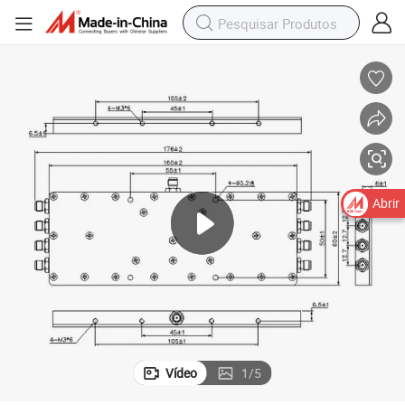
Abrir
Vídeo
1
/
5