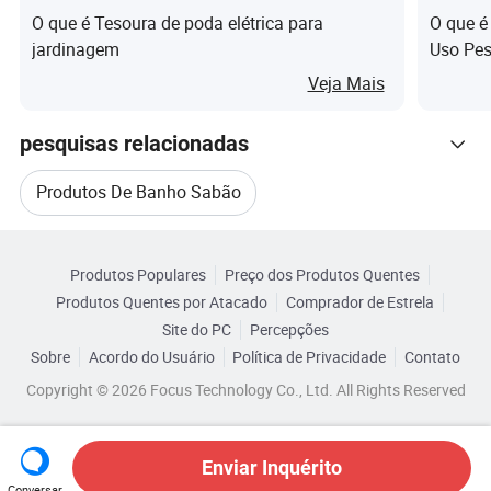
O que é Tesoura de poda elétrica para
O que é
jardinagem
Uso Pe
Veja Mais
pesquisas relacionadas
Produtos De Banho Sabão
Categorias Relacionadas
Melhor Gel De Banho
Produtos Populares
Preço dos Produtos Quentes
Navegue por Categorias
Produtos Quentes por Atacado
Comprador de Estrela
Produtos De Esmalte Em Gel
Gel De Banho
Site do PC
Percepções
Sobre
Acordo do Usuário
Política de Privacidade
Contato
Shampoo Gel De Banho
Copyright © 2026 Focus Technology Co., Ltd. All Rights Reserved
Gel De Banho Cosmético
Enviar Inquérito
Conversar