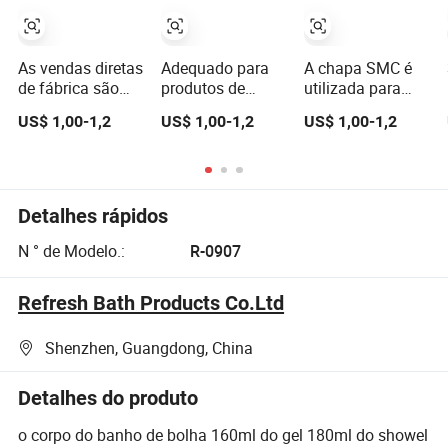
As vendas diretas
Adequado para
A chapa SMC é
de fábrica são
produtos de
utilizada para
adequadas para
banheira SMC
formar produtos
US$ 1,00-1,2
US$ 1,00-1,2
US$ 1,00-1,2
produtos SMC,
com alta
de banheira com
produtos de
qualidade de
resistência ao
banheira com
superfície e
calor
alta qualidade de
requisitos de
extremamente
superfície e
impermeabilidade
alta, brilho na
Detalhes rápidos
requisitos de
superfície e
impermeabilidade
resistência
N ° de Modelo.:
R-0907
Refresh Bath Products Co.Ltd
Shenzhen, Guangdong, China
Detalhes do produto
o corpo do banho de bolha 160ml do gel 180ml do showel