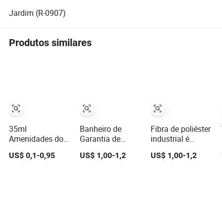
Jardim (R-0907)
Produtos similares
35ml
Banheiro de
Fibra de poliéster
Amenidades do
Garantia de
industrial é
Hotel Shampoo
Qualidade com
adequada para
US$ 0,1-0,95
US$ 1,00-1,2
US$ 1,00-1,2
para Banheiro
Excelente Brilho
produtos SMC,
com
de Superfície
produtos de
Condicionador
Produtos SMC
banheira com
Gel de Banho
Banheira
alta qualidade de
Loção Corporal
superfície e
requisitos de
impermeabilidade