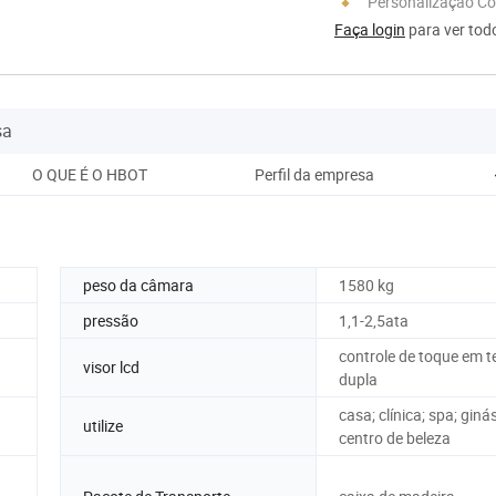
Personalização C
Faça login
para ver todo
sa
O QUE É O HBOT
Perfil da empresa
Em
peso da câmara
1580 kg
pressão
1,1-2,5ata
controle de toque em t
visor lcd
dupla
casa; clínica; spa; ginás
utilize
centro de beleza