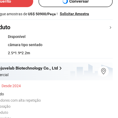
uérito
Conversar
egue amostras de
!
Solicitar Amostra
US$ 50900/Peça
duto
Disponível
câmara tipo sentado
2.5*1.9*2.2m
juvelab Biotechnology Co., Ltd
rcial
Desde 2024
ado
dores com alta repetição
posição
oduto