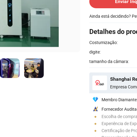
Enviar Inq
Ainda está decidindo? P
Detalhes do pro
Costumização:
digite:
tamanho da câmara:
Shanghai Re
Empresa Come
Membro Diamante
Fornecedor Audit
Escolha de compra
Experiência de Ex
Certificação de Pr