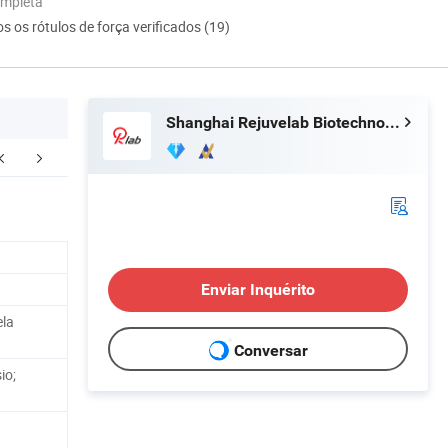
ompleta
s os rótulos de força verificados (19)
Shanghai Rejuvelab Biotechnology Co., Ltd
balagem e envio
PERGUNTAS FREQUENTES
Enviar Inquérito
ela
Conversar
io;