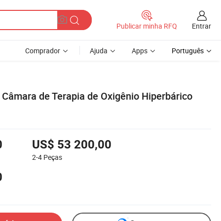
Entrar
Publicar minha RFQ
Comprador
Ajuda
Apps
Português
 Câmara de Terapia de Oxigênio Hiperbárico
0
US$ 53 200,00
2-4
Peças
0