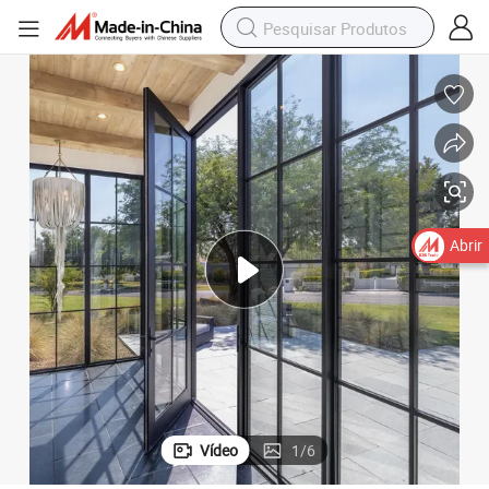
Abrir
Vídeo
1
/
6