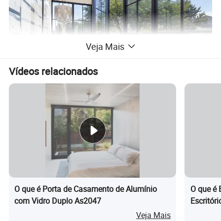
Veja Mais
Vídeos relacionados
O que é Porta de Casamento de Alumínio
O que é 
com Vidro Duplo As2047
Escritór
Personal
Veja Mais