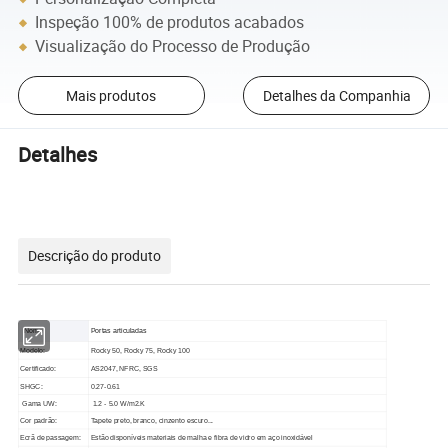
Inspeção 100% de produtos acabados
Visualização do Processo de Produção
Mais produtos
Detalhes da Companhia
Detalhes
Descrição do produto
Nome
Portas articuladas
Modelo:
Rocky 50, Rocky 75, Rocky 100
Certificado:
AS2047, NFRC, SGS
SHGC:
0.27-0.61
Gama UW:
1.2 - 5.0 W/m2.K
Cor padrão:
Tapete preto, branco, cinzento escuro...
Ecrã de passagem:
Estão disponíveis materiais de malha e fibra de vidro em aço inoxidável