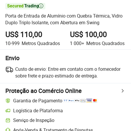

Porta de Entrada de Alumínio com Quebra Térmica, Vidro
Duplo Triplo Isolante, com Abertura em Swing
US$ 110,00
US$ 100,00
10-999
Metros Quadrados
1 000+
Metros Quadrados
Envio
Custo de envio:
Entre em contato com o fornecedor
sobre frete e prazo estimado de entrega.
Proteção ao Comércio Online
Garantia de Pagamento
Logística de Plataforma
Rastreamento de remessas mais claro com logística suportada pela 
Serviço de Inspeção
Inspeção pré-envio opcional para verificação de qualidade e quantida
Após-Venda & Tratamento de Disputas