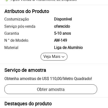
Resolução de disputas assistida pela plataforma, incluindo reembols
Atributos do Produto
Costumização
Disponível
Serviço pós-venda
oferecido
Garantia
5-10 anos
N ° de Modelo.
AW-149
Material
Liga de Alumínio
Veja Mais
Serviço de amostra
Obtenha amostras de
US$ 110,00
/
Metro Quadrado
!
Obter amostra
Destaques do produto