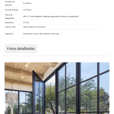
Períodos de
5-10Years
garantia:
Hora de entrega:
15-30 dias
Prazo de
50% T/T como depósito, calanaça paga antes do envio ou negociação
pagamento:
Espessura
1.4 mm
Tipo de vidro:
Vidro simples ou vidro duplo
Aplicação:
Residencial Casa & Villa, edifícios comerciais
Fotos detalhadas