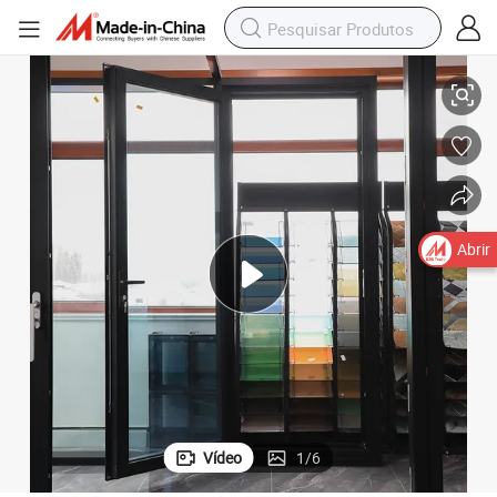
olante, com Abertura em Swing
Porta de Entrada de Alumínio com Quebra Térmica, Vidro Duplo Triplo Is
Abrir
Vídeo
1
/
6