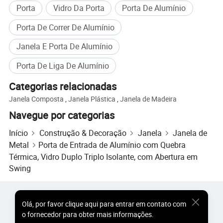
Porta
Vidro Da Porta
Porta De Alumínio
Porta De Correr De Alumínio
Janela E Porta De Alumínio
Porta De Liga De Alumínio
Categorias relacionadas
Janela Composta
,
Janela Plástica
,
Janela de Madeira
Navegue por categorias
Início
Construção & Decoração
Janela
Janela de
Metal
Porta de Entrada de Alumínio com Quebra
Térmica, Vidro Duplo Triplo Isolante, com Abertura em
Swing
Produtos Populares
Preço dos Produtos Quentes
Olá
,
por favor clique aqui para entrar em contato com
Produtos Quentes por Atacado
Comprador de Estrela
o fornecedor para obter mais informações.
Perfil da empresa
Site do PC
Percepções