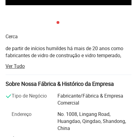
Cerca
de partir de inícios humildes há mais de 20 anos como
fabricantes de vidro de construção e vidro temperado,
Qingdao Rocky Group Co., Ltd cresceu para o fabricante
Ver Tudo
líder da China de grades de vidro, Fence de Piscina de
vidro, janelas e portas de alumínio, paredes de cortina,
fachada de vidro estrutural
Sobre Nossa Fábrica & Histórico da Empresa
com mais de 20 anos de experiência, Qingdao Rocky
Tipo de Negócio
Fabricante/Fábrica & Empresa
Industry Co., Ltd é reconhecida por proprietários,
Comercial
renovadores, arquitectos e construtores como um dos
Endereço
No. 1008, Lingang Road,
principais fabricantes de grades de vidro mais
Huangdao, Qingdao, Shandong,
qualificados, janelas e portas de alumínio, parede de
China
cortina de vidro na China, também em todo o mundo.