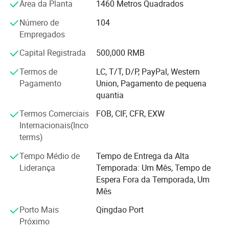
Nossos clientes vêm de mais 100 países. E algumas são
Área da Planta
1460 Metros Quadrados
empresas mais bem-conhecedoras da Europa, EUA,
Número de
104
Canadá.
Empregados
Embora nos esforcemos constantemente por estar na
Capital Registrada
500,000 RMB
vanguarda do design e desenvolvimento dos produtos, o
que realmente nos separa da multidão é o nosso
Termos de
LC, T/T, D/P, PayPal, Western
compromisso com cada um dos desejos e necessidades
Pagamento
Union, Pagamento de pequena
individuais dos clientes.
quantia
Preocupamo-nos com a qualidade do produto e com o
Termos Comerciais
FOB, CIF, CFR, EXW
serviço ao cliente, garantindo assim que os nossos
Internacionais(Inco
produtos cumprem os padrões de construção
terms)
contemporâneos. Nosso sistema de gestão de qualidade
Tempo Médio de
Tempo de Entrega da Alta
está de acordo com a GB/T 19001-2000, e temos CE,
Liderança
Temporada: Um Mês, Tempo de
AAMA, BSCI, Rosh, e REACH ...
Espera Fora da Temporada, Um
Os princípios de integridade, trabalho em equipa e
Mês
inovação estão gravados em todos os elementos do
Porto Mais
Qingdao Port
nosso negócio.
Próximo