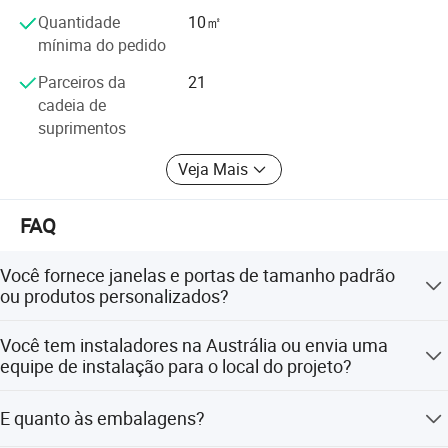
Quantidade
10㎡
mínima do pedido
Parceiros da
21
cadeia de
suprimentos
Veja Mais
FAQ
Você fornece janelas e portas de tamanho padrão
ou produtos personalizados?
Ambos. Temos distribuidores no exterior, alguns dos
Você tem instaladores na Austrália ou envia uma
quais obtêm janelas e portas de tamanho padrão da
equipe de instalação para o local do projeto?
fábrica Rocky, e também fornecemos produtos
personalizados para clientes finais, construtoras e
Temos um guia de instalação para ajudar os clientes a
E quanto às embalagens?
empreiteiros.
realizar uma instalação fácil, e recomendamos o uso de
estruturas de suporte para paredes de tijolo, paredes