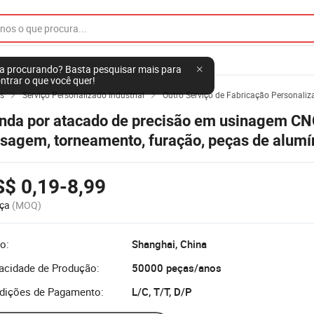
a procurando? Basta pesquisar mais para
ntrar o que você quer!
s
Serviço Personalizado Industrial
Outro Serviço de Fabricação Personaliz


nda por atacado de precisão em usinagem CN
esagem, torneamento, furação, peças de alumí
tânio, peças de usinagem CNC OEM ODM
$ 0,19-8,99
ça
(MOQ)
o:
Shanghai, China
acidade de Produção:
50000 peças/anos
dições de Pagamento:
L/C, T/T, D/P