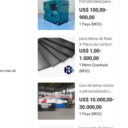
Portátil Ideal para V
iagens e Aventuras
US$ 100,00-
900,00
1 Peça (MOQ)
para Mesa de Raio
X Placa de Carbono
de Alto Módulo Folh
US$ 1,00-
a de Fibra de Carbo
1.000,00
no (A718219)
1 Metro Quadrado
(MOQ)
m total de
Gun de lama rotativ
a personalizada co
m tanque e porker
US$ 10.000,00-
30.000,00
1 Peça (MOQ)