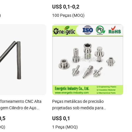
e mineração e
Conexão de Tubo de Latão
US$ 0,1-0,2
 de alta resistência
)
100 Peças (MOQ)
 Torneamento CNC Alta
Peças metálicas de precisão
gem Cilindro de Aço
projetadas sob medida para
ubo Interno Cano
aplicações médicas, aeroespaciais e
0,5
US$ 0,1
industriais certificadas pela ISO 9001
OQ)
1 Peça (MOQ)