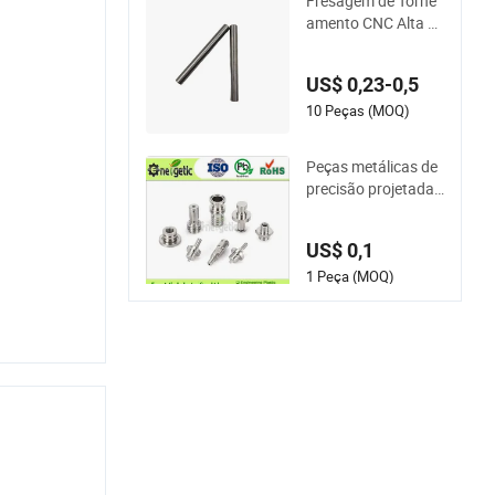
Fresagem de Torne
amento CNC Alta Pr
ecisão Moagem Cili
ndro de Aço Inoxidá
US$ 0,23-0,5
vel Tubo Interno Ca
no
10 Peças (MOQ)
Peças metálicas de
precisão projetadas
sob medida para ap
licações médicas, a
US$ 0,1
eroespaciais e indus
triais certificadas pe
1 Peça (MOQ)
la ISO 9001