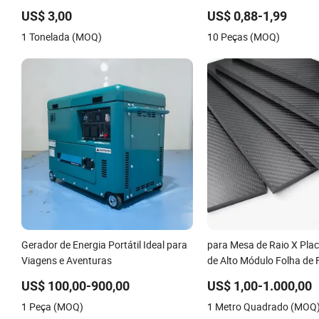
Competitivo, Fabricação
Serviço de Usinagem CN
US$ 3,00
US$ 0,88-1,99
Pequenos em Aço Inoxidá
1 Tonelada (MOQ)
10 Peças (MOQ)
Gerador de Energia Portátil Ideal para
para Mesa de Raio X Pla
Viagens e Aventuras
de Alto Módulo Folha de 
Carbono (A718219)
US$ 100,00-900,00
US$ 1,00-1.000,00
1 Peça (MOQ)
1 Metro Quadrado (MOQ