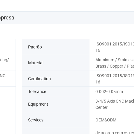
mpresa
ISO9001:2015/ISO1
Padrão
16
ting/
Aluminum / Stainless
Material
Brass / Copper / Pla
CNC
ISO9001:2015/ISO1
Certification
16
Tolerance
0.002-0.05mm
3/4/5 Axis CNC Mac
Equipment
Center
Services
OEM&ODM
de acordo com os req