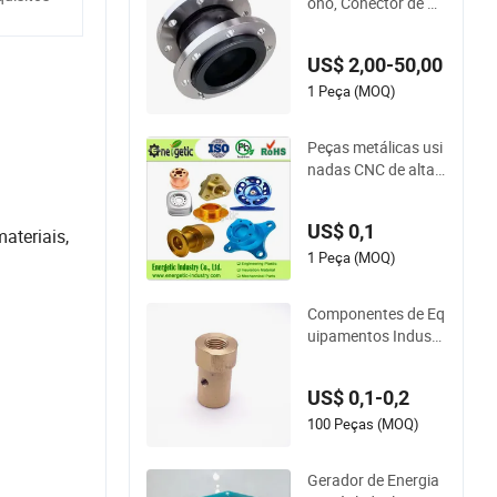
ono, Conector de Bo
rracha Absorvedor
de Choque, Junta d
US$ 2,00-50,00
e Expansão de Borr
acha de Esfera Únic
1 Peça (MOQ)
a
Peças metálicas usi
nadas CNC de alta
precisão personaliz
adas para aplicaçõe
US$ 0,1
ateriais,
s de mineração e ae
roespaciais de alta r
1 Peça (MOQ)
esistência
Componentes de Eq
uipamentos Industri
ais Conector Hidráu
lico, Conexão de Tu
US$ 0,1-0,2
bo de Latão
100 Peças (MOQ)
Gerador de Energia