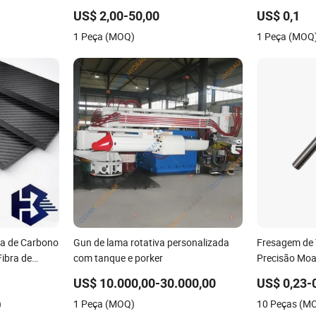
C em Lotes
Junta de Expansão de Borracha de
aplicações d
US$ 2,00-50,00
US$ 0,1
vel
Esfera Única
aeroespaciais
1 Peça (MOQ)
1 Peça (MOQ
ca de Carbono
Gun de lama rotativa personalizada
Fresagem de
Fibra de
com tanque e porker
Precisão Moa
Inoxidável T
US$ 10.000,00-30.000,00
US$ 0,23-
)
1 Peça (MOQ)
10 Peças (M