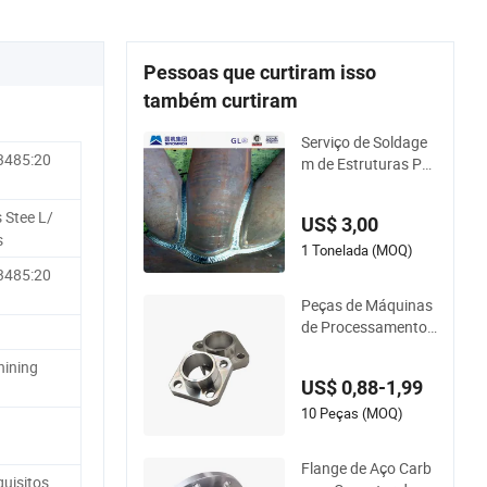
Pessoas que curtiram isso
também curtiram
Serviço de Soldage
3485:20
m de Estruturas Per
sonalizadas, Alta Q
ualidade, Preço Co
 Stee L/
US$ 3,00
mpetitivo, Fabricaç
s
ão
1 Tonelada (MOQ)
3485:20
Peças de Máquinas
de Processamento
de Metal OEM de Alt
hining
a Precisão 304 Servi
US$ 0,88-1,99
ço de Usinagem CN
C em Lotes Pequen
10 Peças (MOQ)
os em Aço Inoxidáv
el
Flange de Aço Carb
uisitos