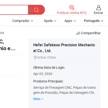
Entrar
Publicar minha RFQ
Comprador
Ajuda
Apps
Português
ada
Compartilhar
C,
Hefei Safekeso Precision Mechanic
nio e
al Co., Ltd.
Anhui, China

Última Data de Login:
Apr 03, 2026
Produtos Principais:
Serviço de Fresagem CNC, Peças de Usina
gem de Precisão, Peças de Usinagem CN
C, Protótipo Rápido, Fresagem em Máqui
Mais
na CNC, Fabricação de Chapas Metálicas,
Peças de Alumínio Usinadas CNC, Peças d