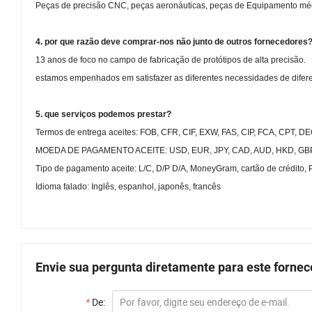
Peças de precisão CNC, peças aeronáuticas, peças de Equipamento mé
4. por que razão deve comprar-nos não junto de outros fornecedores
13 anos de foco no campo de fabricação de protótipos de alta precisão.
estamos empenhados em satisfazer as diferentes necessidades de diferent
5. que serviços podemos prestar?
Termos de entrega aceites: FOB, CFR, CIF, EXW, FAS, CIP, FCA, CPT, D
MOEDA DE PAGAMENTO ACEITE: USD, EUR, JPY, CAD, AUD, HKD, GBP
Tipo de pagamento aceite: L/C, D/P D/A, MoneyGram, cartão de crédito,
Idioma falado: Inglês, espanhol, japonês, francês
Envie sua pergunta diretamente para este forne
*
De: