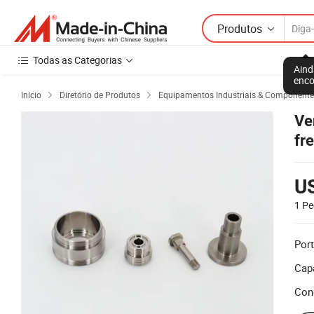
Produtos
Todas as Categorias
Aind
enco
Início
Diretório de Produtos
Equipamentos Industriais & Componente


Ve
fr
ti
US
1 Pe
Port
Cap
Con