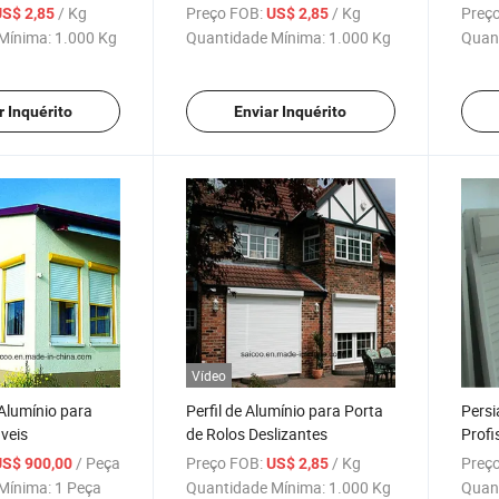
Alumínio
/ Kg
Preço FOB:
/ Kg
Preço
US$ 2,85
US$ 2,85
Mínima:
1.000 Kg
Quantidade Mínima:
1.000 Kg
Quan
r Inquérito
Enviar Inquérito
Vídeo
Alumínio para
Perfil de Alumínio para Porta
Persi
veis
de Rolos Deslizantes
Profi
Temp
/ Peça
Preço FOB:
/ Kg
Preço
US$ 900,00
US$ 2,85
Mínima:
1 Peça
Quantidade Mínima:
1.000 Kg
Quan