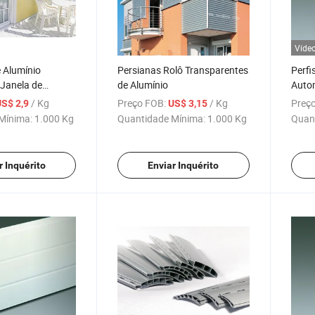
Víde
 Alumínio
Persianas Rolô Transparentes
Perfi
 Janela de
de Alumínio
Auto
Alumí
/ Kg
Preço FOB:
/ Kg
Preço
US$ 2,9
US$ 3,15
Mínima:
1.000 Kg
Quantidade Mínima:
1.000 Kg
Quan
r Inquérito
Enviar Inquérito