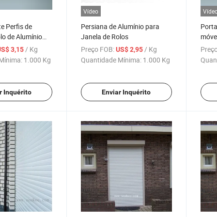
Vídeo
Víde
e Perfis de
Persiana de Alumínio para
Porta
lo de Alumínio
Janela de Rolos
móvei
perfi
/ Kg
Preço FOB:
/ Kg
Preço
US$ 3,15
US$ 2,95
Mínima:
1.000 Kg
Quantidade Mínima:
1.000 Kg
Quan
r Inquérito
Enviar Inquérito