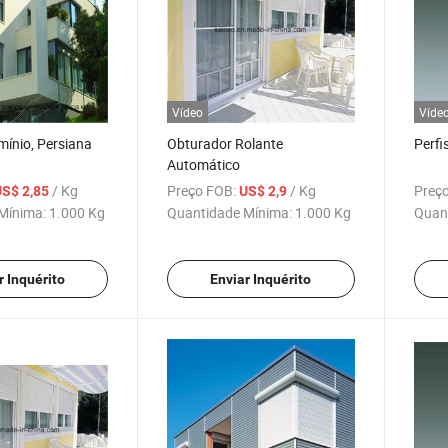
Vídeo
Víde
mínio, Persiana
Obturador Rolante
Perfi
Automático
/ Kg
Preço FOB:
/ Kg
Preço
US$ 2,85
US$ 2,9
Mínima:
1.000 Kg
Quantidade Mínima:
1.000 Kg
Quan
r Inquérito
Enviar Inquérito