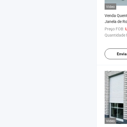
Vídeo
Venda Quent
Janela de Ro
Motorizado
Preço FOB:
Quantidade 
Envia
Vídeo