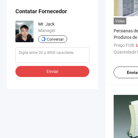
Contatar Fornecedor
Vídeo
Mr. Jack
Manager
Persianas de
Produtos de
Conversar
Alumínio
Preço FOB:
Quantidade 
Enviar
Envia