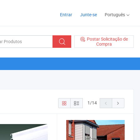
Entrar
Junte-se
Português
Postar Solicitação de
Compra
1
/
14