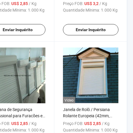
Obturador Acordeão
 FOB:
/ Kg
Preço FOB:
/ Kg
US$ 2,85
US$ 3,2
tidade Mínima:
1.000 Kg
Quantidade Mínima:
1.000 Kg
Enviar Inquérito
Enviar Inquérito
Vídeo
ana de Segurança
Janela de Rolô / Persiana
ssional para Furacões e
Rolante Europeia (42mm,
estades
45mm, 55mm, 56mm)
 FOB:
/ Kg
Preço FOB:
/ Kg
US$ 2,85
US$ 2,85
tidade Mínima:
1.000 Kg
Quantidade Mínima:
1.000 Kg