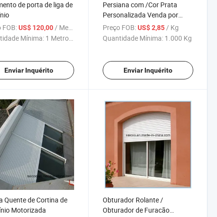
ento de porta de liga de
Persiana com /Cor Prata
nio
Personalizada Venda por
Atacado de Alumínio
 FOB:
/ Metro Quadrado
Preço FOB:
/ Kg
US$ 120,00
US$ 2,85
tidade Mínima:
1 Metro ...
Quantidade Mínima:
1.000 Kg
Enviar Inquérito
Enviar Inquérito
 Quente de Cortina de
Obturador Rolante /
nio Motorizada
Obturador de Furacão