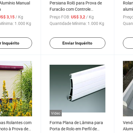
 Alumínio Manual
Persiana Rolô para Prova de
Rolam
a
Furacão com Controle
alumí
Remoto
/ Kg
Preço FOB:
/ Kg
Preço
US$ 3,15
US$ 3,2
Mínima:
1.000 Kg
Quantidade Mínima:
1.000 Kg
Quan
r Inquérito
Enviar Inquérito
Vídeo
nas Rolantes com
Forma Plana de Lâmina para
Venda
moto à Prova de
Porta de Rolo em Perfil de
Alumí