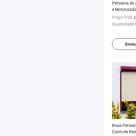
Persiana de
e Motorizad
Preço FOB:
Quantidade 
Envia
Boas Persia
Controle Re