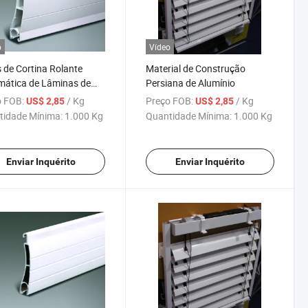
o
Vídeo
s de Cortina Rolante
Material de Construção
mática de Lâminas de
Persiana de Alumínio
nio
 FOB:
/ Kg
Preço FOB:
/ Kg
US$ 2,85
US$ 2,85
tidade Mínima:
1.000 Kg
Quantidade Mínima:
1.000 Kg
Enviar Inquérito
Enviar Inquérito