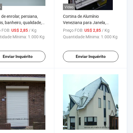
o
Vídeo
 de enrolar, persiana,
Cortina de Alumínio
s, banheiro, qualidade,
Veneziana para Janela,
s de alumínio
Cortina Rolô para Janela,
 FOB:
/ Kg
Preço FOB:
/ Kg
US$ 2,85
US$ 2,85
Cortina de Casa Inteligente
tidade Mínima:
1.000 Kg
Quantidade Mínima:
1.000 Kg
Enviar Inquérito
Enviar Inquérito