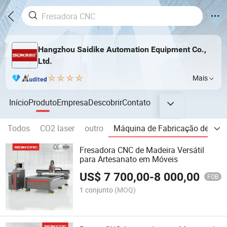
Hangzhou Saidike Automation Equipment Co.,
Ltd.
Mais
Início
Produto
Empresa
Descobrir
Contato
Todos
CO2 laser
outro
Máquina de Fabricação de Móv
Fresadora CNC de Madeira Versátil
para Artesanato em Móveis
US$
7 700,00
-
8 000,00
FOB
1 conjunto
(MOQ)