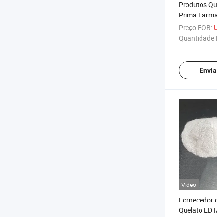
Produtos Qu
Prima Farma
Metionina Q
Preço FOB:
U
56329-42-1 
Quantidade 
Zinco
Envia
Vídeo
Fornecedor 
Quelato EDTA