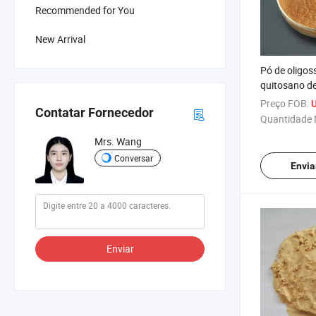
Recommended for You
New Arrival
Pó de oligos
quitosano de
concentraçã
Preço FOB:
U
Contatar Fornecedor
estimular o 
Quantidade 
desenvolvim
Mrs. Wang
Conversar
Envia
Enviar