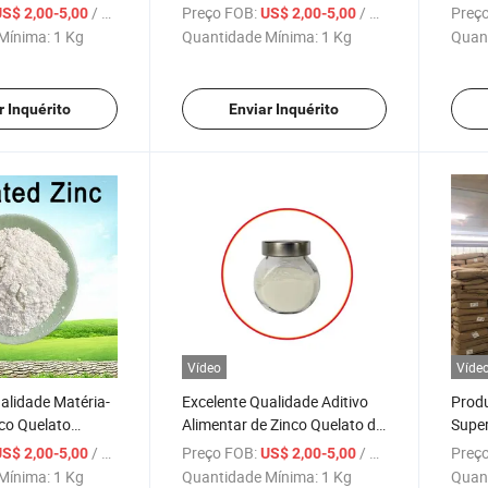
raço EDTA
CAS No. 56329-42-1
Anima
/ Kg
Preço FOB:
/ Kg
Preço
S$ 2,00-5,00
US$ 2,00-5,00
Mínima:
1 Kg
Quantidade Mínima:
1 Kg
Quan
r Inquérito
Enviar Inquérito
Vídeo
Víde
alidade Matéria-
Excelente Qualidade Aditivo
Produ
co Quelato
Alimentar de Zinco Quelato de
Super
eto da Fábrica
Proteína Direto da Fábrica
Desen
/ Kg
Preço FOB:
/ Kg
Preço
S$ 2,00-5,00
US$ 2,00-5,00
te de Ração
Matéria-Prima
de Ra
Mínima:
1 Kg
Quantidade Mínima:
1 Kg
Quan