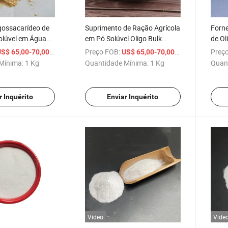
gossacarídeo de
Suprimento de Ração Agrícola
Forne
olúvel em Água
em Pó Solúvel Oligo Bulk
de Ol
tura com Preço
Quitosano Oligossacarídeo
Quito
/ Kg
Preço FOB:
/ Kg
Preço
S$ 65,00-70,00
US$ 65,00-70,00
Ferti
Mínima:
1 Kg
Quantidade Mínima:
1 Kg
Quan
r Inquérito
Enviar Inquérito
Vídeo
Víde