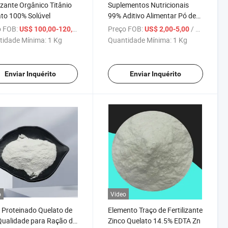
lizante Orgânico Titânio
Suplementos Nutricionais
to 100% Solúvel
99% Aditivo Alimentar Pó de
Carnosina de Zinco Quelato
 FOB:
/ Kg
Preço FOB:
/ Kg
US$ 100,00-120,00
US$ 2,00-5,00
CAS 107667-60-7
tidade Mínima:
1 Kg
Quantidade Mínima:
1 Kg
Enviar Inquérito
Enviar Inquérito
o
Vídeo
 Proteinado Quelato de
Elemento Traço de Fertilizante
Qualidade para Ração de
Zinco Quelato 14.5% EDTA Zn