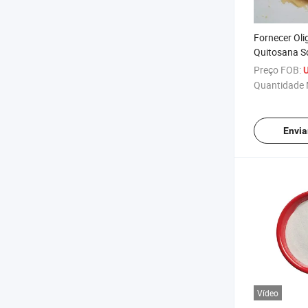
Fornecer Oli
Quitosana S
para Agricul
Preço FOB:
U
de Atacado
Quantidade 
Envia
Vídeo