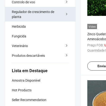
Controlo de voo
Regulador de crescimento de
planta
Herbicida
Vídeo
Zinco Quelat
Fungicida
Aminoácidos 
Ração
Preço FOB:
U
Veterinário
Quantidade 
Produtos descartáveis
Envia
Lista em Destaque
Amostra Disponível
Hot Products
Seller Recommendation