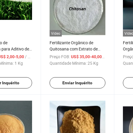
Vídeo
Víde
o de
Fertilizante Orgânico de
Ferti
para Aditivo de
Quitosana com Extrato de
Orgâ
Algas Marinhas
/ Kg
Preço FOB:
/ Kg
Preço
S$ 2,00-5,00
US$ 35,00-40,00
Mínima:
1 Kg
Quantidade Mínima:
25 Kg
Quan
r Inquérito
Enviar Inquérito