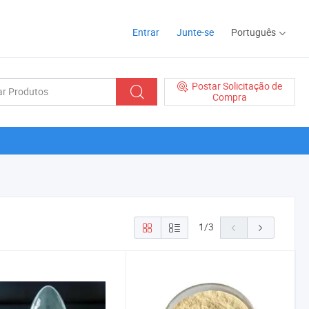
Entrar
Junte-se
Português
Postar Solicitação de
Compra
1
/
3