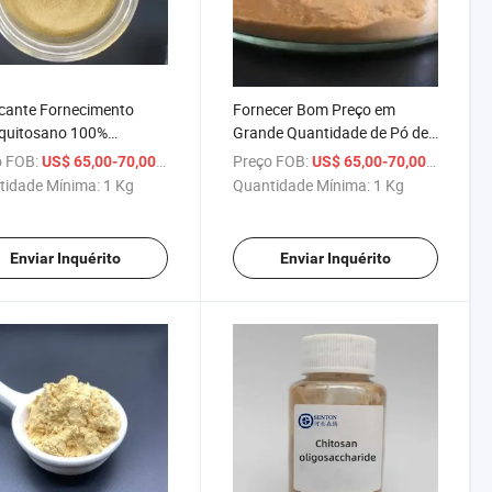
cante Fornecimento
Fornecer Bom Preço em
oquitosano 100%
Grande Quantidade de Pó de
sano Solúvel em Água
Oligossacarídeo de Quitosana
 FOB:
/ Kg
Preço FOB:
/ Kg
US$ 65,00-70,00
US$ 65,00-70,00
ssacarídeo
Solúvel em Água
tidade Mínima:
1 Kg
Quantidade Mínima:
1 Kg
Enviar Inquérito
Enviar Inquérito