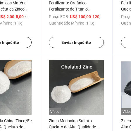
ímicos Matéria-
Fertilizante Orgânico
Ferti
cêutica Zinco
Fertilizante de Titânio
Quela
uelato Pó CAS
Quelado Solúvel em Água
/ Kg
Preço FOB:
/ Kg
Preço
S$ 2,00-5,00
US$ 100,00-120,00
Metionina de
Mínima:
1 Kg
Quantidade Mínima:
1 Kg
Quan
r Inquérito
Enviar Inquérito
Vídeo
Víde
da China Zinco/Fe
Zinco Metionina Sulfato
Zinco
, Quelato de
Quelato de Alta Qualidade
Alta 