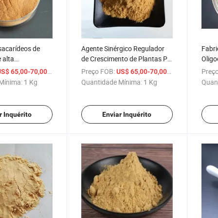
sacarídeos de
Agente Sinérgico Regulador
Fabri
 alta
de Crescimento de Plantas Pó
Olig
o é para
de Oligossacarídeo de
Quito
/ Kg
Preço FOB:
/ Kg
Preço
S$ 65,00-70,00
US$ 65,00-70,00
crescimento e
Quitosana
Oligo
Mínima:
1 Kg
Quantidade Mínima:
1 Kg
Quan
ento das culturas
r Inquérito
Enviar Inquérito