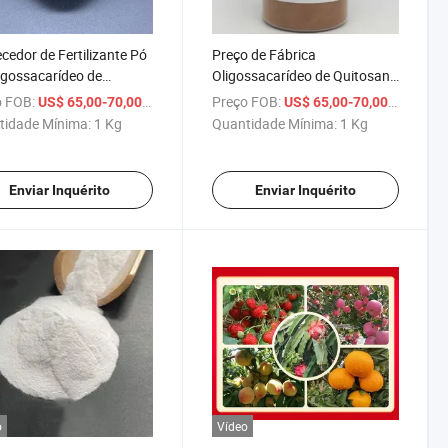
cedor de Fertilizante Pó
Preço de Fábrica
igossacarídeo de
Oligossacarídeo de Quitosana
sana de Grau Agrícola
de Alto Peso Molecular em Pó
 FOB:
/ Kg
Preço FOB:
/ Kg
US$ 65,00-70,00
US$ 65,00-70,00
lizante Orgânico
Natural Solúvel em Água
tidade Mínima:
1 Kg
Quantidade Mínima:
1 Kg
Enviar Inquérito
Enviar Inquérito
o
Vídeo