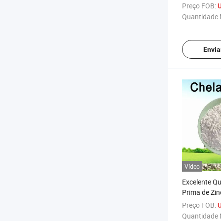
Elementos T
Preço FOB:
U
Quantidade 
Envia
Vídeo
Excelente Qu
Prima de Zin
Proteico Dir
Preço FOB:
U
para Nutrien
Quantidade 