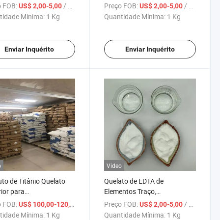
is e Aves
 FOB:
/ Kg
Preço FOB:
/ Kg
US$ 2,00-5,00
US$ 2,00-5,00
tidade Mínima:
1 Kg
Quantidade Mínima:
1 Kg
Enviar Inquérito
Enviar Inquérito
o
Vídeo
to de Titânio Quelato
Quelato de EDTA de
ior para
Elementos Traço,
volvimento Acelerado
Zinco/Cobre/Manganês/Molibdênio
 FOB:
/ Kg
Preço FOB:
/ Kg
US$ 100,00-120,00
US$ 2,00-5,00
ízes e Absorção de
Quelatado com EDTA
tidade Mínima:
1 Kg
Quantidade Mínima:
1 Kg