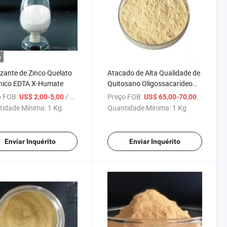
o
lizante de Zinco Quelato
Atacado de Alta Qualidade de
nico EDTA X-Humate
Quitosano Oligossacarídeo
Solúvel em Água para
 FOB:
/ Kg
Preço FOB:
/ Kg
US$ 2,00-5,00
US$ 65,00-70,00
Agricultura
tidade Mínima:
1 Kg
Quantidade Mínima:
1 Kg
Enviar Inquérito
Enviar Inquérito