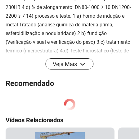
230HB 4.d) % de alongamento: DN80-1000 ≥ 10 DN1200-
2200 ≥ 7 14) processo e teste: 1.a) Forno de indução e
metal Tratado (análise química de matéria-prima,
esferoidilização e nodularidade) 2.b) fundição
(Verificação visual e verificação do peso) 3.c) tratamento
térmico (microestrutura) 4.d) Teste hidrostático (teste de
pressão) 5.e) verificações dimensionais (Verificação do
Veja Mais
comprimento e da junta do tubo, OD, espessura da parede,
aspeto) 6.f) pulverização de zinco (teste de espessura)
Recomendado
7.g) revestimento e revestimento (100% de verificação
visual, teste de espessura aleatório) 8.i) marcação e
embalagem (100% de verificação visual) 15) o
revestimento de tubos pode ser personalizado, como liga
Vídeos Relacionados
de zinco-alumínio, PU, etc.