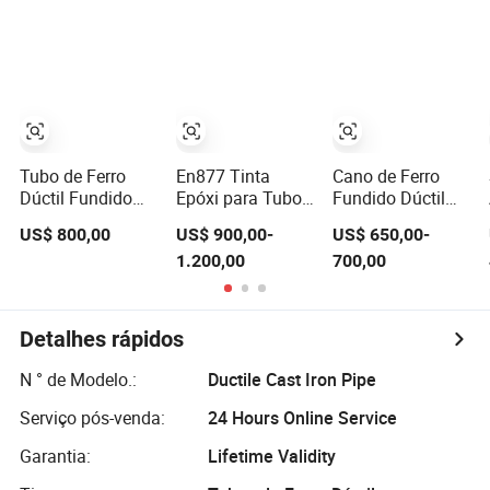
de Água Tubo de
Dúctil para
Fundido Dúctil
Ferro Dúctil
Abastecimento
Fabricantes
Classe K9 Preço
de Água
Fabricantes de
Tubos de Ferro
Fundido Tubo de
Ferro Dúctil
Tubo de Ferro
En877 Tinta
Cano de Ferro
Dúctil Fundido
Epóxi para Tubo
Fundido Dúctil
Centrifugalmente
de Drenagem de
Revestido de
US$ 800,00
US$ 900,00-
US$ 650,00-
Revestido com
Ferro Fundido
Cimento
1.200,00
700,00
Cimento de
Centrífugo
Grande Diâmetro
ISO2531 450mm
para Sistema de
Classe K9
Esgoto /
Detalhes rápidos
Distribuição de
Gás / Água
N ° de Modelo.:
Ductile Cast Iron Pipe
Municipal
Serviço pós-venda:
24 Hours Online Service
Garantia:
Lifetime Validity