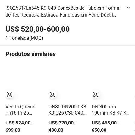
ISO2531/En545 K9 C40 Conexões de Tubo em Forma
de Tee Redutora Estriada Fundidas em Ferro Dúctil
Indústrias de Combate a Incêndios Conexões de Tubo
US$ 520,00-600,00
Ferro Fundido Dúctil
1
Tonelada(MOQ)
Produtos similares
Venda Quente
DN80 DN2000 K8
DN 300mm
Pn16 Pn25
K9 C25 C30 C40
100mm K8 K7 K9
K8/K9 C25 C30
Pn16 Pn25
C25 C30 450mm
US$ 524,00-
US$ 370,00-
US$ 465,00-
C40 Pressão de
Tubulação de
Preço por Metro
699,00
430,00
650,00
Abastecimento
Ferro Fundido
de Tubo de Ferro