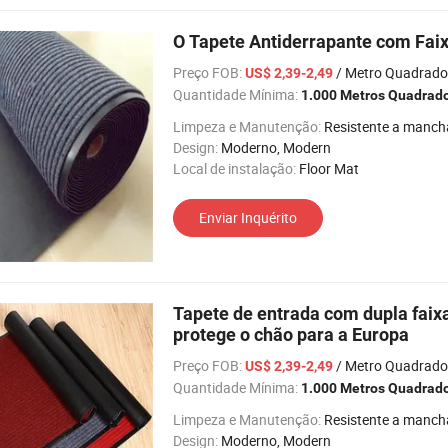
O Tapete Antiderrapante com Fai
Preço FOB:
/ Metro Quadrado
US$ 2,39-2,49
Quantidade Mínima:
1.000 Metros Quadrad
Limpeza e Manutenção:
Resistente a manch
Design:
Moderno, Modern
Local de instalação:
Floor Mat
Enviar Inquérito
Tapete de entrada com dupla faix
protege o chão para a Europa
Preço FOB:
/ Metro Quadrado
US$ 2,39-2,49
Quantidade Mínima:
1.000 Metros Quadrad
Limpeza e Manutenção:
Resistente a manch
Design:
Moderno, Modern