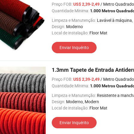
Preço FOB:
/ Metro Quadrado
US$ 2,39-2,49
Quantidade Mínima:
1.000 Metros Quadrad
Limpeza e Manutenção:
Lavável à máquina, Resistente a manchas,
Design:
Moderno
Local de instalação:
Floor Mat
Enviar Inquérito
1.3mm Tapete de Entrada Antider
Preço FOB:
/ Metro Quadrado
US$ 2,39-2,49
Quantidade Mínima:
1.000 Metros Quadrad
Limpeza e Manutenção:
Resistente a manch
Design:
Moderno, Modern
Local de instalação:
Floor Mat
Enviar Inquérito