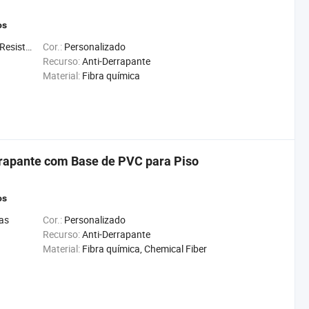
os
 Impermeável
Cor.:
Personalizado
Recurso:
Anti-Derrapante
Material:
Fibra química
rapante com Base de PVC para Piso
os
as
Cor.:
Personalizado
Recurso:
Anti-Derrapante
Material:
Fibra química, Chemical Fiber