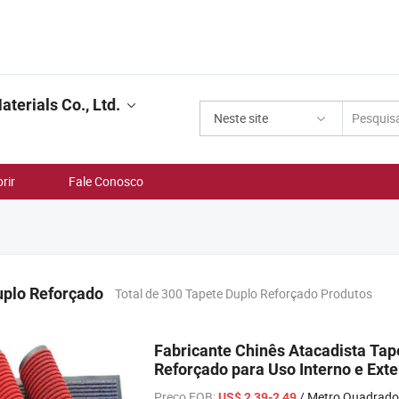
terials Co., Ltd.
Neste site
rir
Fale Conosco
uplo Reforçado
Total de 300 Tapete Duplo Reforçado Produtos
Fabricante Chinês Atacadista Ta
Reforçado para Uso Interno e Ext
Preço FOB:
/ Metro Quadrado
US$ 2,39-2,49