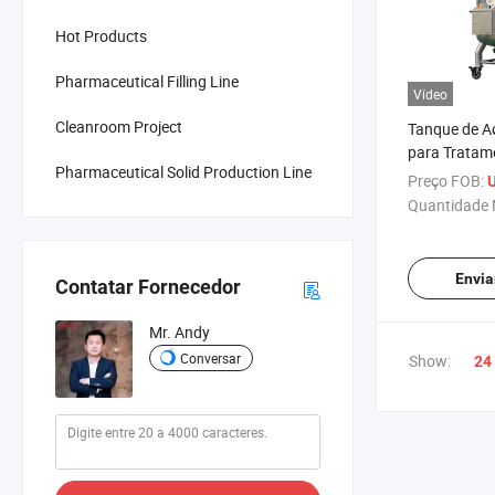
Hot Products
Pharmaceutical Filling Line
Vídeo
Cleanroom Project
Tanque de Aç
para Tratam
Pharmaceutical Solid Production Line
Marya para I
Preço FOB:
Farmacêutic
Quantidade 
Envia
Contatar Fornecedor
Mr. Andy
Conversar
Show:
24