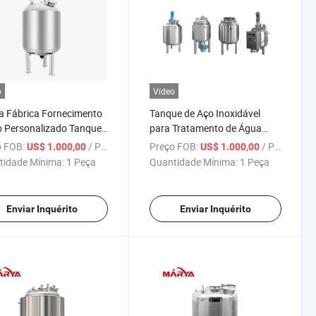
o
Vídeo
 Fábrica Fornecimento
Tanque de Aço Inoxidável
o Personalizado Tanque
para Tratamento de Água
ic de Aço Inoxidável
Marya para Armazenamento
 FOB:
/ Peça
Preço FOB:
/ Peça
US$ 1.000,00
US$ 1.000,00
acêutico
e Transporte de Líquidos
tidade Mínima:
1 Peça
Quantidade Mínima:
1 Peça
Enviar Inquérito
Enviar Inquérito