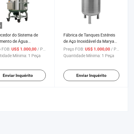
o
cedor do Sistema de
Fábrica de Tanques Estéreis
amento de Água
de Aço Inoxidável da Marya
acêutica Marya com
China Pharmaceutical
 FOB:
/ Peça
Preço FOB:
/ Peça
US$ 1.000,00
US$ 1.000,00
e de Aço Inoxidável
tidade Mínima:
1 Peça
Quantidade Mínima:
1 Peça
Enviar Inquérito
Enviar Inquérito