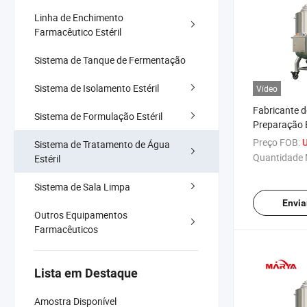
Linha de Enchimento
Farmacêutico Estéril
Sistema de Tanque de Fermentação
Sistema de Isolamento Estéril
Vídeo
Fabricante 
Sistema de Formulação Estéril
Preparação E
Inoxidável P
Preço FOB:
Sistema de Tratamento de Água
Produtos Qu
Quantidade 
Estéril
Farmacêutic
Sistema de Sala Limpa
Envia
Outros Equipamentos
Farmacêuticos
Lista em Destaque
Amostra Disponível