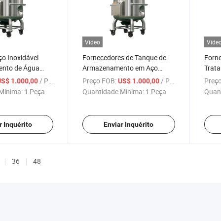
Vídeo
Víde
o Inoxidável
Fornecedores de Tanque de
Forne
ento de Água
Armazenamento em Aço
Trat
ndústrias
Inoxidável para Tratamento
Farm
/ Peça
Preço FOB:
/ Peça
Preço
US$ 1.000,00
US$ 1.000,00
as ou Químicas
de Água Marya Materiais
Tanqu
Mínima:
1 Peça
Quantidade Mínima:
1 Peça
Quan
Opcionais ISO 304L/316L
r Inquérito
Enviar Inquérito
36
48