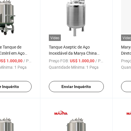
Vídeo
Víde
de Tanque de
Tanque Aseptic de Aço
Marya
stéril em Aço
Inoxidável da Marya China
Diret
ersonalizável de
Pharmaceutical com
Asept
/ Peça
Preço FOB:
/ Peça
Preço
US$ 1.000,00
US$ 1.000,00
ímicos
Polimento Mecânico e
Farm
Mínima:
1 Peça
Quantidade Mínima:
1 Peça
Quan
os Marya
Eletrolítico
r Inquérito
Enviar Inquérito