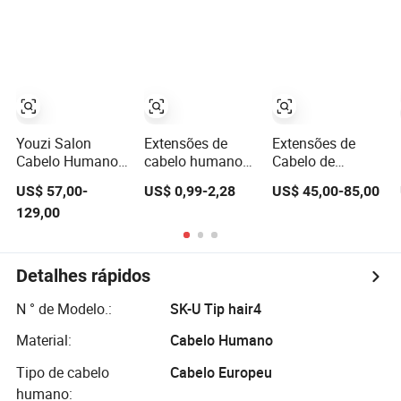
queratina. Fita
Virgem
Ondulado à Água
adesiva longa
com Ondas
invisível. Cabelo
Soltas Extensões
humano virgem,
de Cabelo Pré-
extensão de
Bondadas com
cabelo humano
Queratina Ponta
Plana
Youzi Salon
Extensões de
Extensões de
Cabelo Humano
cabelo humano
Cabelo de
Virgem Indiano
virgem chinês de
Queratina de
US$ 57,00-
US$ 0,99-2,28
US$ 45,00-85,00
Castanho de Alta
alta qualidade
Ponta Plana de
129,00
Qualidade Remy
com queratina
Qualidade
Alinhado com
pré-bondada em
Premium para
Cutícula Keratin
formato de
Revenda OEM
Colorido Adesivo
palito/I-Tip
Detalhes rápidos
Invisível Fita em
Extensões de
N ° de Modelo.:
SK-U Tip hair4
Cabelo Seamless
Material:
Cabelo Humano
Tipo de cabelo
Cabelo Europeu
humano: