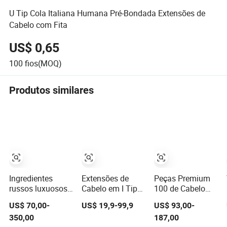
U Tip Cola Italiana Humana Pré-Bondada Extensões de
Cabelo com Fita
US$ 0,65
100
fios(MOQ)
Produtos similares
Ingredientes
Extensões de
Peças Premium
russos luxuosos,
Cabelo em I Tip
100 de Cabelo
doador único,
Prebond Keratin
Humano
US$ 70,00-
US$ 19,9-99,9
US$ 93,00-
alinhamento da
Atacado Cabelo
Brasileiro de Cor
350,00
187,00
camada de
Humano Remy
Escura 12A Grau