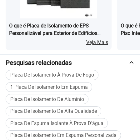
Nossa empresa irá estabelecer sucessivamente um
sistema perfeito de produção e serviço no país, e está
comprometida em apresentar produtos de primeira classe
O que é Placa de Isolamento de EPS
O que é 
e eficiência de primeira classe para nossos clientes.
Personalizável para Exterior de Edifícios
Piso Int
Huana com Grafite e Poliestireno
EPS com
Veja Mais
Pesquisas relacionadas
Placa De Isolamento À Prova De Fogo
1 Placa De Isolamento Em Espuma
Placa De Isolamento De Alumínio
Placa De Isolamento De Alta Qualidade
Placa De Espuma Isolante À Prova D'água
Placa De Isolamento Em Espuma Personalizada