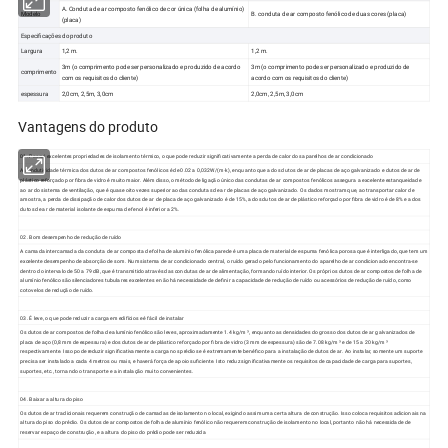
A. Conduta de ar composto fenólico de cor única (folha de alumínio)
Modelo
B. conduta de ar composto fenólico de duas cores (placa)
(placa)
Especificações do produto
Largura
1,2 m.
1,2 m.
3m (o comprimento pode ser personalizado e produzido de acordo
3m (o comprimento pode ser personalizado e produzido de
comprimento
com os requisitos do cliente)
acordo com os requisitos do cliente)
espessura
2,0cm, 2,5m, 3,0cm
2,0cm, 2,5m, 3,0cm
Vantagens do produto
01. Possui excelentes propriedades de isolamento térmico, o que pode reduzir significativamente a perda de calor dos aparelhos de ar condicionado
A condutividade térmica dos dutos de ar compostos fenólicos é de 0.02 a 0,032W/(m·k), enquanto que a dos dutos de ar de placas de aço galvanizado e dutos de ar de
plástico reforçado por fibra de vidro é muito maior. Além disso, o método de ligação único das condutas de ar compostos fenólicos assegura a excelente estanqueidade
ao ar do sistema de ventilação, que é quase oito vezes superior ao das condutas de ar de placas de aço galvanizado. Os dados mostram que, ao transportar calor de
amostra, a perda de dissipação de calor dos dutos de ar de placa de aço galvanizado é de 15%, a dos dutos de ar de plástico reforçado por fibra de vidro é de 8% e a dos
dutos de ar de material isolante de espuma de fenol é inferior a 2%.
02. Bom desempenho de redução de ruído
A camada intercamada da conduta de ar composta de folha de alumínio fenólica parede é uma placa de material de espuma fenólica porosa que é interligado, que tem um
excelente desempenho de absorção de som. Num sistema de ar condicionado central, o ruído gerado pelo funcionamento do aparelho de ar condicionado encontra-se
dentro do intervalo de 50 a 79 dB, que é transmitido através das condutas de ar de alimentação, formando ruído interior. Os próprios dutos de ar compostos de folha de
alumínio fenólico são silenciadores tubulares excelentes e não há necessidade de definir a capacidade de redução de ruído ou acessórios de redução de ruído, como
cotovelos de redução de ruído.
03. É leve, o que pode reduzir a carga em edifícios e é fácil de instalar
Os dutos de ar compostos de folha de alumínio fenólico são leves, aproximadamente 1.4 kg/m ³, enquanto as densidades do grosso dos dutos de ar galvanizados de
placa de aço (0,8 mm de espessura) e dos dutos de ar de plástico reforçado por fibra de vidro (3 mm de espessura) são de 7.08 kg/m ³ e de 15 a 20 kg/m ³
respectivamente. Isso pode reduzir significativamente a carga nos prédios e é extremamente benéfico para a instalação de dutos de ar. Ao instalar, somente um suporte
precisa ser instalado a cada 4 metros ou mais, e haverá força de apoio suficiente. Isto reduz significativamente os requisitos de capacidade de carga para suportes,
suportes, etc., tornando o transporte e a instalação muito convenientes.
04. Baixar a altura do piso
Os dutos de ar tradicionais requerem construção de camadas de isolamento no local, exigindo assim uma certa altura de construção. Isso coloca requisitos adicionais na
altura do piso do prédio. Os dutos de ar compostos de folha de alumínio fenólico não requerem construção de isolamento no local, portanto não há necessidade de
reservar espaço de construção, e a altura do piso do prédio pode ser reduzida