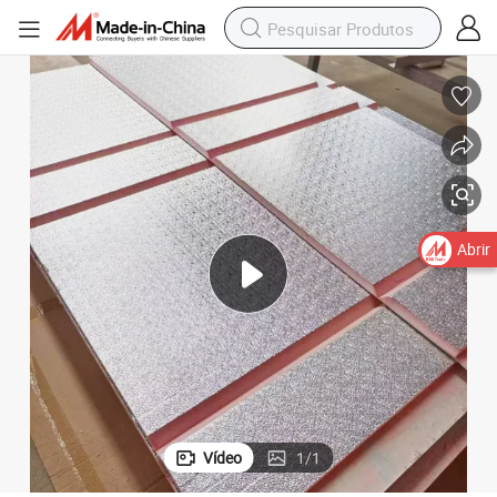
Placa Fenólica de Alumínio Premium a Preços Diretos de Fábrica
Abrir
Vídeo
1
/
1