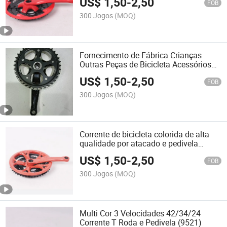
US$
1,50
-
2,50
FOB
300 Jogos
(MOQ)
Fornecimento de Fábrica Crianças
Outras Peças de Bicicleta Acessórios
Manivela em Uma Peça (9520)
US$
1,50
-
2,50
FOB
300 Jogos
(MOQ)
Corrente de bicicleta colorida de alta
qualidade por atacado e pedivela
(9525)
US$
1,50
-
2,50
FOB
300 Jogos
(MOQ)
Multi Cor 3 Velocidades 42/34/24
Corrente T Roda e Pedivela (9521)