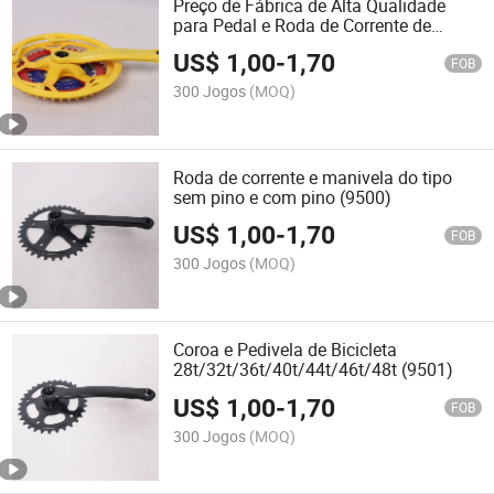
Preço de Fábrica de Alta Qualidade
para Pedal e Roda de Corrente de
Bicicleta (9505)
US$
1,00
-
1,70
FOB
300 Jogos
(MOQ)
Roda de corrente e manivela do tipo
sem pino e com pino (9500)
US$
1,00
-
1,70
FOB
300 Jogos
(MOQ)
Coroa e Pedivela de Bicicleta
28t/32t/36t/40t/44t/46t/48t (9501)
US$
1,00
-
1,70
FOB
300 Jogos
(MOQ)