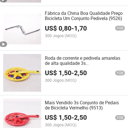
Fábrica da China Boa Qualidade Preço
Bicicleta Um Conjunto Pedivela (9526)
US$
0,80
-
1,70
FOB
300 Jogos
(MOQ)
Roda de corrente e pedivela amarelas
de alta qualidade 3s
28/38/48t*170mm (9511)
US$
1,50
-
2,50
FOB
300 Jogos
(MOQ)
Mais Vendido 3s Conjunto de Pedais
de Bicicleta Vermelho (9513)
US$
1,50
-
2,50
FOB
300 Jogos
(MOQ)