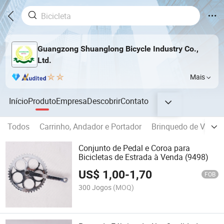
Guangzong Shuanglong Bicycle Industry Co.,
Ltd.
Mais
Início
Produto
Empresa
Descobrir
Contato
Todos
Carrinho, Andador e Portador
Brinquedo de Veículo
Conjunto de Pedal e Coroa para
Bicicletas de Estrada à Venda (9498)
US$
1,00
-
1,70
FOB
300 Jogos
(MOQ)