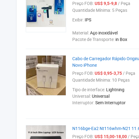
Preço FOB:
/ Peça
US$ 9,5-9,8
Quantidade Mínima:
5 Peças
Exibir:
IPS
Material:
Aço inoxidável
Pacote de Transporte:
in Box
Cabo de Carregador Rápido Origina
Novo iPhone
Preço FOB:
/ Peça
US$ 0,95-3,75
Quantidade Mínima:
10 Peças
Tipo de interface:
Lightning
Universal:
Universal
Interruptor:
Sem Interruptor
N116bge-Ea2 Nt116whm-N21 11.6
Preço FOB:
/ Peç
US$ 15,00-18,00