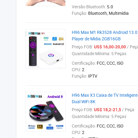
Versão Bluetooth:
5.0
Função:
Bluetooth, Multimídia
H96 Max M1 Rk3528 Android 13.0 Ca
Player de Mídia 2GB16GB
Preço FOB:
/ Peç
US$ 16,00-20,00
Quantidade Mínima:
5 Peças
Certificação:
FCC, CCC, ISO
CPU:
2
Função:
IPTV
H96 Max X3 Caixa de TV Intelige
Dual WiFi 8K
Preço FOB:
/ Peça
US$ 18,2-21,5
Quantidade Mínima:
5 Peças
Certificação:
FCC, CCC, ISO
CPU:
2