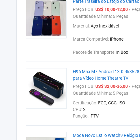
Parte Traseira do Estojo do Cartão
Preço FOB:
/ Peç
US$ 10,00-12,00
Quantidade Mínima:
5 Peças
Material:
Aço Inoxidável
Marca Compatível:
iPhone
Pacote de Transporte:
in Box
H96 Max M7 Android 13.0 Rk3528 
para Vídeo Home Theatre TV
Preço FOB:
/ Peç
US$ 32,00-36,00
Quantidade Mínima:
5 Peças
Certificação:
FCC, CCC, ISO
CPU:
2
Função:
IPTV
Moda Novo Estilo Watch9 Relógio I