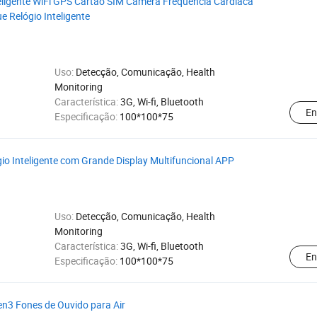
eligente WiFi GPS Cartão SIM Câmera Frequência Cardíaca
e Relógio Inteligente
Uso:
Detecção, Comunicação, Health
Monitoring
Característica:
3G, Wi-fi, Bluetooth
En
Especificação:
100*100*75
io Inteligente com Grande Display Multifuncional APP
Uso:
Detecção, Comunicação, Health
Monitoring
Característica:
3G, Wi-fi, Bluetooth
En
Especificação:
100*100*75
n3 Fones de Ouvido para Air