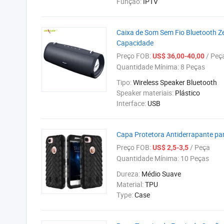
Função:
IPTV
Caixa de Som Sem Fio Bluetooth Z
Capacidade
Preço FOB:
/ Peç
US$ 36,00-40,00
Quantidade Mínima:
8 Peças
Tipo:
Wireless Speaker Bluetooth
Speaker materiais:
Plástico
Interface:
USB
Capa Protetora Antiderrapante para
Preço FOB:
/ Peça
US$ 2,5-3,5
Quantidade Mínima:
10 Peças
Dureza:
Médio Suave
Material:
TPU
Type:
Case