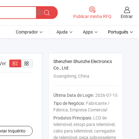
Entrar
Publicar minha RFQ
Comprador
Ajuda
Apps
Português
Shenzhen Shunzhe Electronics
Ver:
Co., Ltd.
Guangdong, China
Última Data de Login:
2026-07-15
Tipo de Negócio:
Fabricante /
Fábrica, Empresa Comercial
Produtos Principais:
LCD de
telemóvel, estojo para telemóvel,
viar Inquérito
cabo para telemóvel, carregador
de telemóvel, peça sobresselente