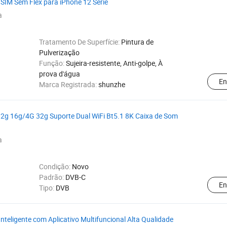
 SIM Sem Flex para iPhone 12 Série
a
Tratamento De Superfície:
Pintura de
Pulverização
Função:
Sujeira-resistente, Anti-golpe, À
prova d'água
En
Marca Registrada:
shunzhe
2g 16g/4G 32g Suporte Dual WiFi Bt5.1 8K Caixa de Som
a
Condição:
Novo
Padrão:
DVB-C
En
Tipo:
DVB
nteligente com Aplicativo Multifuncional Alta Qualidade