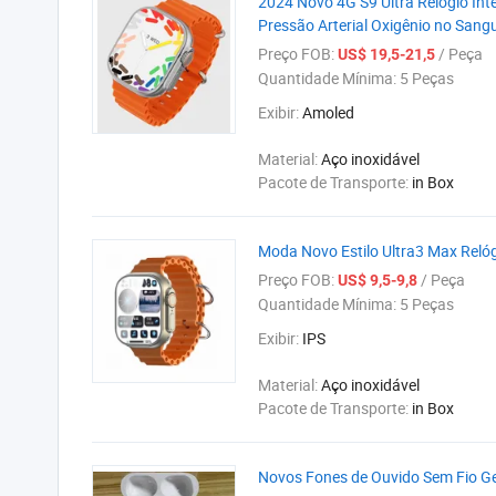
2024 Novo 4G S9 Ultra Relógio Int
Pressão Arterial Oxigênio no Sangu
Preço FOB:
/ Peça
US$ 19,5-21,5
Quantidade Mínima:
5 Peças
Exibir:
Amoled
Material:
Aço inoxidável
Pacote de Transporte:
in Box
Moda Novo Estilo Ultra3 Max Relóg
Preço FOB:
/ Peça
US$ 9,5-9,8
Quantidade Mínima:
5 Peças
Exibir:
IPS
Material:
Aço inoxidável
Pacote de Transporte:
in Box
Novos Fones de Ouvido Sem Fio Ge