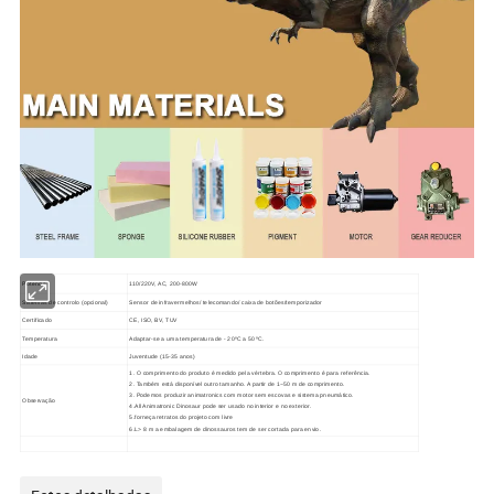
Potência
110/220V, AC, 200-800W
Sistemas de controlo (opcional)
Sensor de infravermelhos/ telecomando/ caixa de botões/temporizador
Certificado
CE, ISO, BV, TUV
Temperatura
Adaptar-se a uma temperatura de - 20ºC a 50 ºC.
Idade
Juventude (15-35 anos)
1. O comprimento do produto é medido pela vértebra. O comprimento é para referência.
2. Também está disponível outro tamanho. A partir de 1~50 m de comprimento.
3. Podemos produzir animatronics com motor sem escovas e sistema pneumático.
Observação
4.All Animatronic Dinosaur pode ser usado no interior e no exterior.
5.forneça retratos do projeto com livre
6.L> 8 m a embalagem de dinossauros tem de ser cortada para envio.