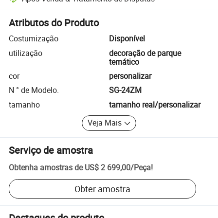
Resolução de disputas assistida pela plataforma, incluindo reembols
Atributos do Produto
Costumização
Disponível
utilização
decoração de parque
temático
cor
personalizar
N ° de Modelo.
SG-24ZM
tamanho
tamanho real/personalizar
Veja Mais
Serviço de amostra
Obtenha amostras de
US$ 2 699,00
/
Peça
!
Obter amostra
Destaques do produto