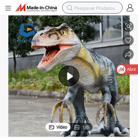
Temático
Modelo de Dinossauro Animatrônico Decoração de Animal para Parque 
Abrir
Vídeo
1
/
6