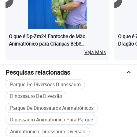
O que é Dp-Zm24 Fantoche de Mão
O que é 
Animatrônico para Crianças Bebê
Dragão 
Dinossauro à Venda
Veja Mais
Pesquisas relacionadas
Parque De Diversões Dinossauro
Dinossauro De Diversão
Parque De Dinossauros Animatrônicos
Embalagem e envio
Dinossauro Animatrônico Para Parque
Animatrônico Dinossauro Diversão