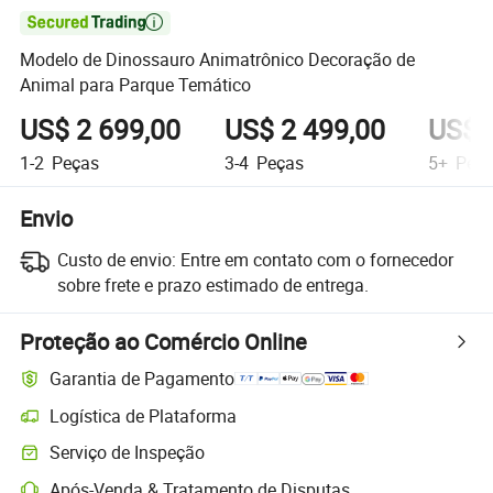

Modelo de Dinossauro Animatrônico Decoração de
Animal para Parque Temático
US$ 2 699,00
US$ 2 499,00
US$ 
1-2
Peças
3-4
Peças
5+
Peça
Envio
Custo de envio:
Entre em contato com o fornecedor
sobre frete e prazo estimado de entrega.
Proteção ao Comércio Online
Garantia de Pagamento
Logística de Plataforma
Rastreamento de remessas mais claro com logística suportada pela 
Serviço de Inspeção
Inspeção pré-envio opcional para verificação de qualidade e quantida
Após-Venda & Tratamento de Disputas