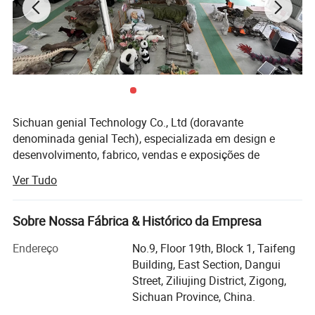
Sichuan genial Technology Co., Ltd (doravante
denominada genial Tech), especializada em design e
desenvolvimento, fabrico, vendas e exposições de
equipamentos e paisagens de diversão. Os produtos
Ver Tudo
podem ser divididos principalmente em 3 tipos de nossos
produtos, produtos de simulação, paisagens e lanternas
de festival, incluindo dinossauros animatrônicos,
Sobre Nossa Fábrica & Histórico da Empresa
esculturas de fibra de vidro, esculturas de metal,
Endereço
No.9, Floor 19th, Block 1, Taifeng
esculturas de cimento, Esculturas de pedra, esculturas de
Building, East Section, Dangui
grama artificial, lanternas de festival, campo de
Street, Ziliujing District, Zigong,
escavação enterrado, paisagens em miniatura, etc. são
Sichuan Province, China.
amplamente utilizados em praças, jardins, parques