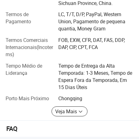
Sichuan Province, China.
amplamente utilizados em praças, jardins, parques
Perfil da empresa
temáticos, etc.
Termos de
LC, T/T, D/P, PayPal, Western
Pagamento
Union, Pagamento de pequena
entramos no mercado externo enquanto estávamos
quantia, Money Gram
focalizando no mercado doméstico, E temos um direito
independente de exportar o comércio e as séries de
Termos Comerciais
FOB, EXW, CFR, DAT, FAS, DDP,
produtos manufacturados foram exportadas para mais de
Internacionais(Incoter
DAP, CIP, CPT, FCA
40 países, incluindo América, Canadá, Argentina, Peru,
ms)
Hungria, Áustria, Países Baixos, Austrália, Itália, Rússia,
Tempo Médio de
Tempo de Entrega da Alta
Inglaterra, Polônia, República Tcheca, Alemanha, Brasil,
Liderança
Temporada: 1-3 Meses, Tempo de
Noruega, Arábia Saudita, Turquia, Japão, Coreia do Sul,
Espera Fora da Temporada, Em
Tailândia, Cingapura, etc .. As exposições ganharam
15 Dias Úteis
elogios calorosos dos turistas.
Porto Mais Próximo
Chongqing
Nos primeiros dias da empresa, estabeleceu uma relação
de cooperação escola-empresa com a Universidade
Veja Mais
Sichuan de Ciência e Engenharia, e juntou as mãos para
reunir os profissionais da faculdade para construir uma
FAQ
equipe elite de alta qualidade. A empresa se baseia na
forte nutrição artística e profunda formação cultural da