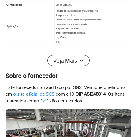
Comodidades
Longa vida útil.
Parque de diversões ao ar livre/coberto
Parques temáticos
Carnaval / Folk - atividades personalizadas
Restaurante / shopping center
Aplicação
Playground educacional
Embelezamento da estrada
City Plaza
Etc.
Fotos detalhadas
Veja Mais
Sobre o fornecedor
Este fornecedor foi auditado por SGS. Verifique o relatório
em
o site oficial da SGS
com o ID
QIP-ASI248014
. Os itens
marcados como "
" são certificados.