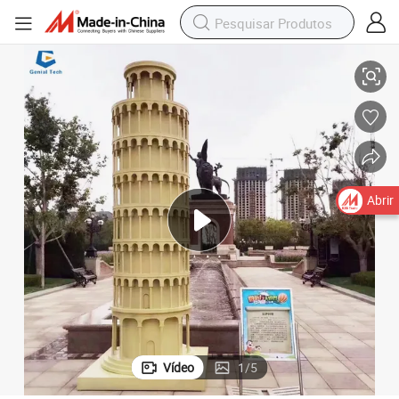
Pisa para Venda
Ccmb06 Miniatura à Prova d&#039;Água da Famosa Torre Inclinada de 
Abrir
Vídeo
1
/
5