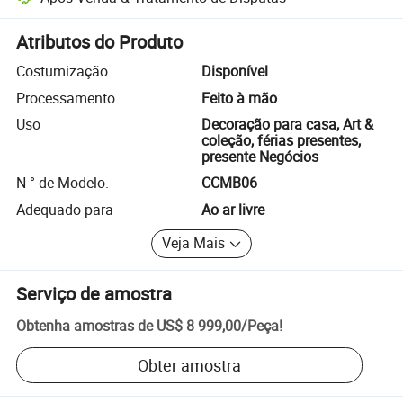
Resolução de disputas assistida pela plataforma, incluindo reembols
Atributos do Produto
Costumização
Disponível
Processamento
Feito à mão
Uso
Decoração para casa, Art &
coleção, férias presentes,
presente Negócios
N ° de Modelo.
CCMB06
Adequado para
Ao ar livre
Veja Mais
Serviço de amostra
Obtenha amostras de
US$ 8 999,00
/
Peça
!
Obter amostra