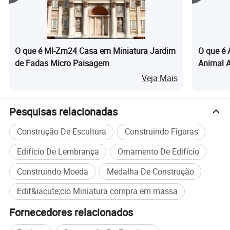
O que é Ml-Zm24 Casa em Miniatura Jardim
O que é 
de Fadas Micro Paisagem
Animal 
para Par
Veja Mais
Embalagem e envio
Pesquisas relacionadas
Construção De Escultura
Construindo Figuras
Edifício De Lembrança
Ornamento De Edifício
Construindo Moeda
Medalha De Construção
Edif&iacute;cio Miniatura compra em massa
Fornecedores relacionados