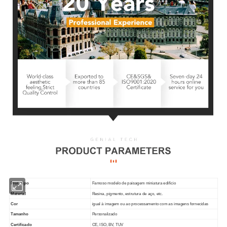
Protótipo
Famoso modelo de paisagem miniatura edifício
Material
Resina, pigmento, estrutura de aço, etc.
Cor
igual à imagem ou ao processamento com as imagens fornecidas
Tamanho
Personalizado
Certificado
CE, ISO, BV, TUV