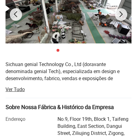
Sichuan genial Technology Co., Ltd (doravante
denominada genial Tech), especializada em design e
desenvolvimento, fabrico, vendas e exposições de
equipamentos e paisagens de diversão. Os produtos
Ver Tudo
podem ser divididos principalmente em 3 tipos de nossos
produtos, produtos de simulação, paisagens e lanternas
de festival, incluindo dinossauros animatrônicos,
Sobre Nossa Fábrica & Histórico da Empresa
esculturas de fibra de vidro, esculturas de metal,
Endereço
No.9, Floor 19th, Block 1, Taifeng
esculturas de cimento, Esculturas de pedra, esculturas de
Building, East Section, Dangui
grama artificial, lanternas de festival, campo de
Street, Ziliujing District, Zigong,
escavação enterrado, paisagens em miniatura, etc. são