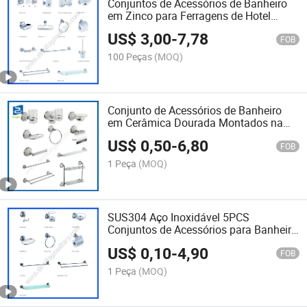
Conjuntos de Acessórios de Banheiro
em Zinco para Ferragens de Hotel
Cinco Estrelas
US$
3,00
-
7,78
FOB
100 Peças
(MOQ)
Conjunto de Acessórios de Banheiro
em Cerâmica Dourada Montados na
Parede
US$
0,50
-
6,80
FOB
1 Peça
(MOQ)
SUS304 Aço Inoxidável 5PCS
Conjuntos de Acessórios para Banheiro
China
US$
0,10
-
4,90
FOB
1 Peça
(MOQ)