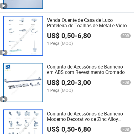
Venda Quente de Casa de Luxo
Prateleira de Toalhas de Metal e Vidro
para Banheiro
US$
0,50
-
6,80
FOB
1 Peça
(MOQ)
Conjunto de Acessórios de Banheiro
em ABS com Revestimento Cromado
US$
0,20
-
3,00
FOB
1 Peça
(MOQ)
Conjunto de Acessórios de Banheiro
Moderno Decorativo de Zinc Alloy
Cromado Montado na Parede para
US$
0,50
-
6,80
Hotel
FOB