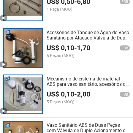
US$
0,50
-
6,80
FOB
1 Peça
(MOQ)
Acessórios de Tanque de Água de Vaso
Sanitário por Atacado Válvula de Duplo
Acionamento para Banheiro
US$
0,10
-
1,70
FOB
5 Peças
(MOQ)
Mecanismo de cisterna de material
ABS para vaso sanitário, acessórios de
descarga por sifão
US$
0,10
-
2,00
FOB
5 Peças
(MOQ)
Vaso Sanitário ABS de Duas Peças
com Válvula de Duplo Acionamento da