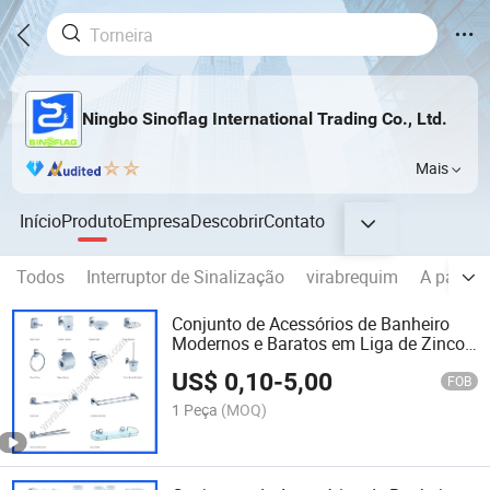
Ningbo Sinoflag International Trading Co., Ltd.
Mais
Início
Produto
Empresa
Descobrir
Contato
Todos
Interruptor de Sinalização
virabrequim
A parte 
Conjunto de Acessórios de Banheiro
Modernos e Baratos em Liga de Zinco
6 PCS
US$
0,10
-
5,00
FOB
1 Peça
(MOQ)