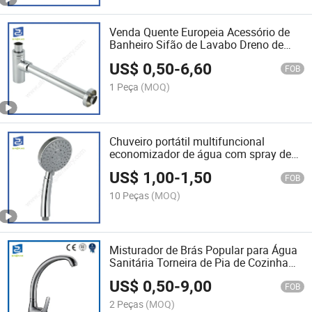
Venda Quente Europeia Acessório de
Banheiro Sifão de Lavabo Dreno de
Bacia
US$
0,50
-
6,60
FOB
1 Peça
(MOQ)
Chuveiro portátil multifuncional
economizador de água com spray de
chuveiro potente
US$
1,00
-
1,50
FOB
10 Peças
(MOQ)
Misturador de Brás Popular para Água
Sanitária Torneira de Pia de Cozinha
Torneira Quente e Fria
US$
0,50
-
9,00
FOB
2 Peças
(MOQ)