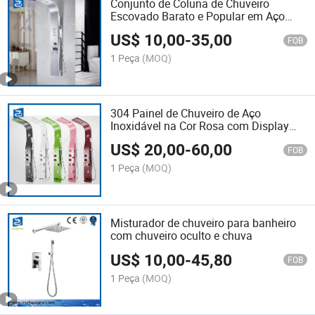
Conjunto de Coluna de Chuveiro
Escovado Barato e Popular em Aço
Inoxidável 304 Painel de Chuveiro para
US$
10,00
-
35,00
Banheiro
FOB
1 Peça
(MOQ)
304 Painel de Chuveiro de Aço
Inoxidável na Cor Rosa com Display
Digital de Temperatura
US$
20,00
-
60,00
FOB
1 Peça
(MOQ)
Misturador de chuveiro para banheiro
com chuveiro oculto e chuva
US$
10,00
-
45,80
FOB
1 Peça
(MOQ)