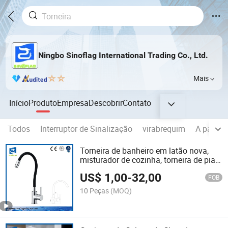
Ningbo Sinoflag International Trading Co., Ltd.
Mais
Início
Produto
Empresa
Descobrir
Contato
Todos
Interruptor de Sinalização
virabrequim
A parte 
Torneira de banheiro em latão nova,
misturador de cozinha, torneira de pia
com tubo de silicone
US$
1,00
-
32,00
FOB
10 Peças
(MOQ)