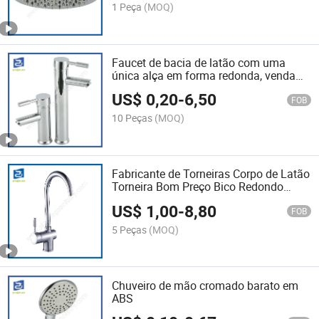
1 Peça
(MOQ)
Faucet de bacia de latão com uma
única alça em forma redonda, venda
por atacado de fábrica na China
US$
0,20
-
6,50
FOB
10 Peças
(MOQ)
Fabricante de Torneiras Corpo de Latão
Torneira Bom Preço Bico Redondo
Misturador de Cozinha
US$
1,00
-
8,80
FOB
5 Peças
(MOQ)
Chuveiro de mão cromado barato em
ABS