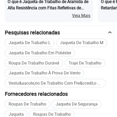
O que é Jaqueta de Trabalho de Aramida de
O que é 
Alta Resistência com Fitas Refletivas de
Retarda
Segurança
Trabalho
Veja Mais
Seguranç
Com mais de 30 anos de experiência em OEM e ODM, a
Pesquisas relacionadas
Eastman destaca-se como fabricante profissional de
Jaqueta De Trabalho L
Jaqueta De Trabalho M
vestuário retardador de chama (FR). A nossa experiência
Jaqueta De Trabalho Em Poliéster
consiste em proporcionar vestuário de trabalho FR de alta
qualidade para garantir a máxima segurança para os
Roupa De Trabalho Durável
Traje De Trabalho
trabalhadores em diversos ambientes.
Jaqueta De Trabalho À Prova De Vento
Empenhados na nossa missão, fornecemos vestuário
fiável e certificado que melhora o bem-estar dos
Vestu&aacute;rio De Trabalho Com Pre&ccedil;o De F&aacute;brica compra em massa
indivíduos em todo o mundo nos seus locais de trabalho.
Fornecedores relacionados
Roupas De Trabalho
Jaqueta De Segurança
Jaqueta
Roupas De Trabalho