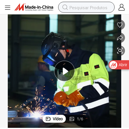
Abrir
Vídeo
1
/
6