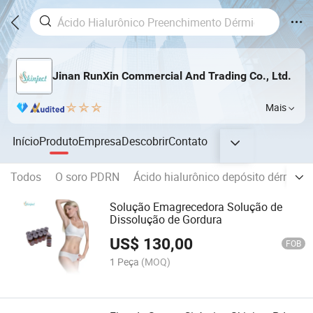
Jinan RunXin Commercial And Trading Co., Ltd.
Mais
Início
Produto
Empresa
Descobrir
Contato
Todos
O soro PDRN
Ácido hialurônico depósito dérmico
Solução Emagrecedora Solução de
Dissolução de Gordura
US$
130,00
FOB
1 Peça
(MOQ)