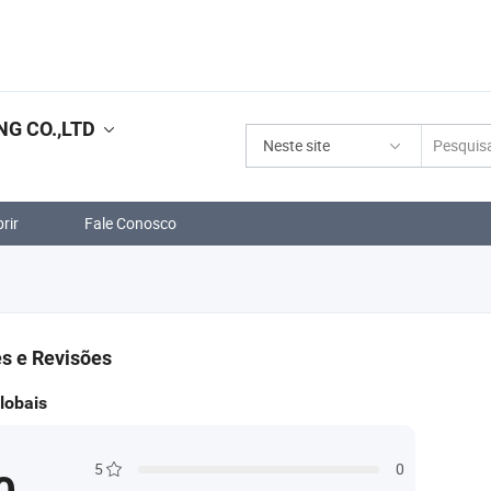
G CO.,LTD
Neste site
rir
Fale Conosco
s e Revisões
lobais
5
0