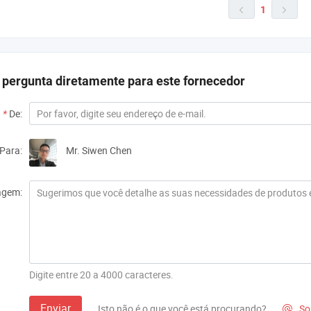
1


 pergunta diretamente para este fornecedor
*
De:
Para:
Mr. Siwen Chen
gem:
Digite entre 20 a 4000 caracteres.
Enviar
Isto não é o que você está procurando?
Sol
