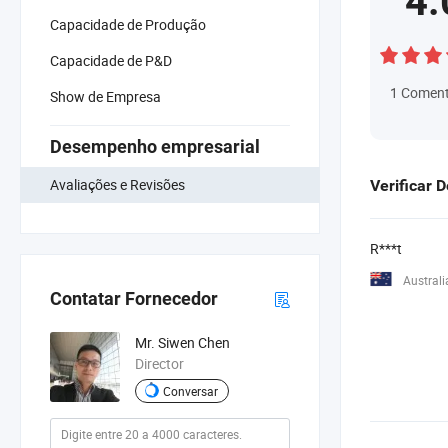
4.
Capacidade de Produção
Capacidade de P&D
1
Coment
Show de Empresa
Desempenho empresarial
Avaliações e Revisões
Verificar 
R***t
Australi
Contatar Fornecedor
Mr. Siwen Chen
Director
Conversar