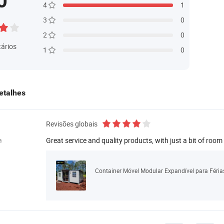
0
4
1
3
0
2
0
ários
1
0
Detalhes
Revisões globais
Great service and quality products, with just a bit of room
a
Container Móvel Modular Expandível para Féria