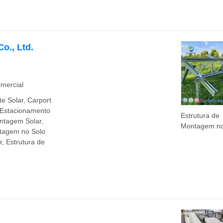
Prefabricada
Ecológica co
Materiais
Recicláveis e
o., Ltd.
Custo de
Manutenção
mercial
te Solar, Carport
, Estacionamento
Estrutura de
ontagem Solar,
Montagem no
tagem no Solo
de Aço com
, Estrutura de
Revestiment
Alumínio e
Magnésio c
Zinco
Personalizáv
Gramas