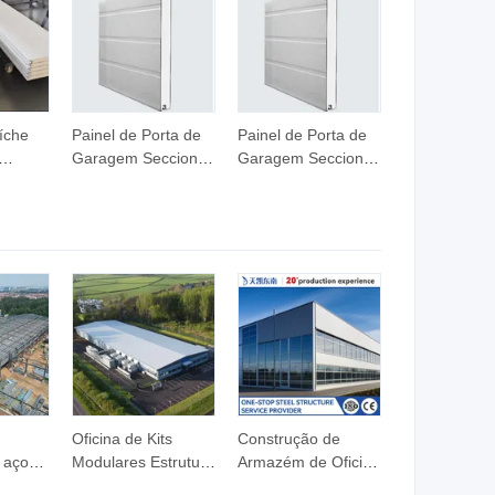
íche
Painel de Porta de
Painel de Porta de
Garagem Seccional
Garagem Seccional
r
de Atacado de
de Atacado de
 50mm
Fábrica Painel
Fábrica Painel
ta de
Sanduíche 40
Sanduíche 40
pla
50mm
50mm
e
Oficina de Kits
Construção de
 aço
Modulares Estrutura
Armazém de Oficina
a
de Aço de Grande
Industrial Estrutura