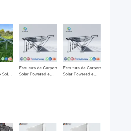
Personalizado de
Personalizado de
m
Baixo Custo para
Baixo Custo para
Escritório, Fábrica,
Escritório, Fábrica,
 Baixo
Oficina, Armazém
Oficina, Armazém
Estrutura de Carport
Estrutura de Carport
 Solo
Solar Powered em
Solar Powered em
Forma de N de Aço
Forma de N de Aço
o de
Galvanizado e
Galvanizado e
Pintado,
Pintado,
om
Personalizada e
Personalizada e
Certificada CE ISO
Certificada CE ISO
el 275
pela Jchx
pela Jchx