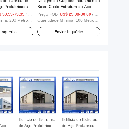
s de Fábrica de
Designs de Galpões Industriais de
ço Prefabricadas
Baixo Custo Estrutura de Aço
icinas Industriais
Construção de Edifícios Metálicos
 39,99-79,99
/ Metro Quadrado
Preço FOB:
US$ 29,00-80,00
/ Metro Quadrado
nima:
200 Metros Quadrados
Quantidade Mínima:
100 Metros Quadrados
 Inquérito
Enviar Inquérito
Edifício de Estrutura
Edifício de Estrutura
 Aço
de Aço Prefabricado
de Aço Prefabricado