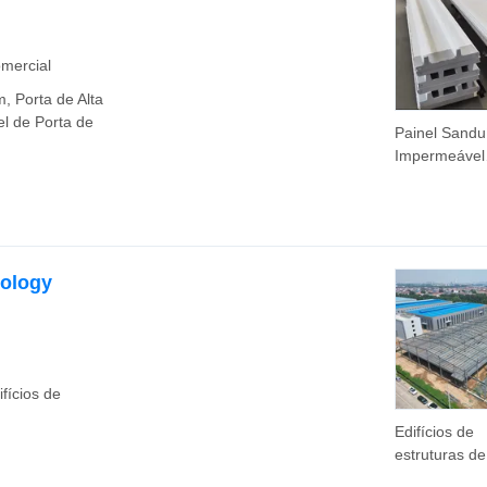
mercial
, Porta de Alta
el de Porta de
Painel Sandu
Impermeável
Seccional po
Atacado 40
Painel de Por
Garagem Du
para Porta d
nology
Garagem
fícios de
Edifícios de
estruturas de
duráveis par