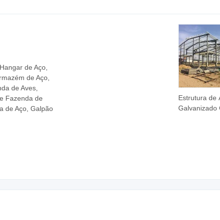
mercados e
necessidade
internacionai
 Hangar de Aço,
 Armazém de Aço,
enda de Aves,
Estrutura de
 de Fazenda de
Galvanizado
ura de Aço, Galpão
Industrial Ofi
Armazém Edif
Prefabricado