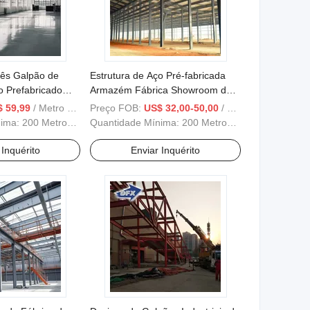
nês Galpão de
Estrutura de Aço Pré-fabricada
o Prefabricado
Armazém Fábrica Showroom de
o Prefabricados
Carros Estruturas de Aço Edifícios
 59,99
/ Metro Quadrado
Preço FOB:
US$ 32,00-50,00
/ Metro Quadrado
Pré-fabricados Hangar
nima:
200 Metros Quadrados
Quantidade Mínima:
200 Metros Quadrados
 Inquérito
Enviar Inquérito