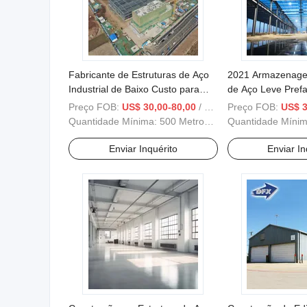
Fabricante de Estruturas de Aço
2021 Armazenage
Industrial de Baixo Custo para
de Aço Leve Prefa
Armazém / Oficina / Ponte de Aço
Grande Vão a Bai
Preço FOB:
US$ 30,00-80,00
/ Metro Quadrado
Preço FOB:
US$ 3
Alta Venda
Quantidade Mínima:
500 Metros Quadrados
Quantidade Míni
Enviar Inquérito
Enviar In