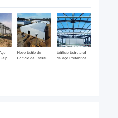
Vão Armazém
de Aço Pré-
s
Edifício de Aço
Engenheirada
s
Prefabricado
Personalizada
Armazém
Fábrica
Prefabricado
 Aço
Novo Estilo de
Edifício Estrutural
 Galpão
Edifício de Estrutura
de Aço Prefabricado
cina
de Aço Prefabricado
Personalizado de
ício
com Curto Período
Grande Vão para
de Construção para
Fábrica Industrial,
Terminais de
Oficina e Armazém
Aeroporto