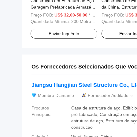
Construção em Estrutura de Aço
Construção de Edi
Garagem Prefabricada Armazém
da China, Estrutu
Estrutura de Aço Desmontável
fabricada de Alt
Preço FOB:
US$ 32,00-50,00
/ Metro Quadrado
Preço FOB:
US$ 3
Galpão
para Shopping Ce
Quantidade Mínima:
200 Metros Quadrados
Quantidade Míni
Enviar Inquérito
Enviar In
Os Fornecedores Selecionados Que Voc
Jiangsu Hangjian Steel Structure Co., Lt
Membro Diamante
Fornecedor Auditado

Produtos
Casa de estrutura de aço, Edifício
Principais:
pré-fabricado, Construção em aç
estrutura de aço, Estrutura de aço
construção
Cidade /
Wuxi, Jiangsu, China