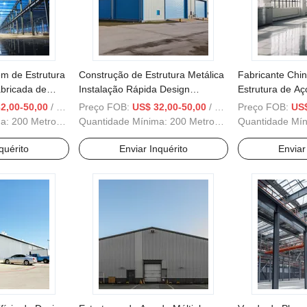
m de Estrutura
Construção de Estrutura Metálica
Fabricante Chi
bricada de
Instalação Rápida Design
Estrutura de Aç
xo Custo em
Personalizado Armazém de Aço
Edifícios de Aç
2,00-50,00
/ Metro Quadrado
Preço FOB:
US$ 32,00-50,00
/ Metro Quadrado
Preço FOB:
US$
Pré-fabricado Logística
ma:
200 Metros Quadrados
Quantidade Mínima:
200 Metros Quadrados
Quantidade Mí
quérito
Enviar Inquérito
Enviar