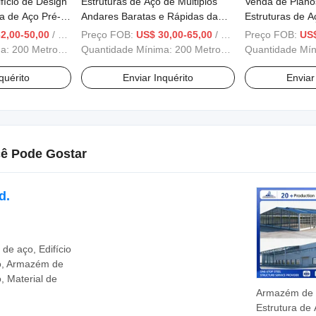
fício de Design
Estruturas de Aço de Múltiplos
Venda de Plano
ra de Aço Pré-
Andares Baratas e Rápidas da
Estruturas de A
o Desempenho
China para Galpões e Armazéns
da China para Of
2,00-50,00
/ Metro Quadrado
Preço FOB:
US$ 30,00-65,00
/ Metro Quadrado
Preço FOB:
US$
nter
Prefabricados
ma:
200 Metros Quadrados
Quantidade Mínima:
200 Metros Quadrados
Quantidade Mí
quérito
Enviar Inquérito
Enviar
ê Pode Gostar
d.
 de aço, Edifício
o, Armazém de
, Material de
Armazém de
Estrutura de