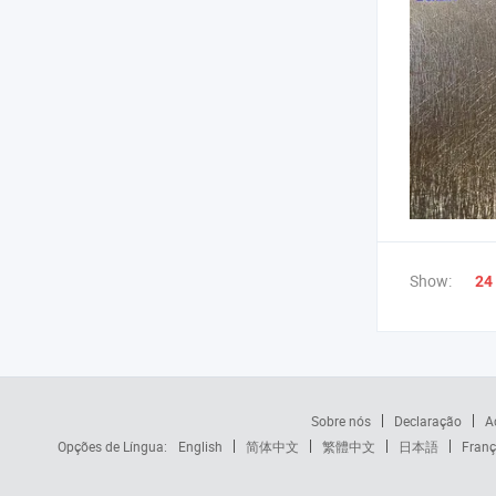
Show:
24
Sobre nós
Declaração
A
Opções de Língua:
English
简体中文
繁體中文
日本語
Franç