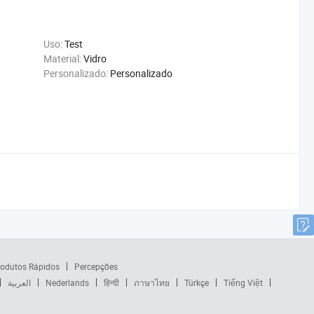
Uso:
Test
Material:
Vidro
Personalizado:
Personalizado
odutos Rápidos
Percepções
العربية
Nederlands
हिन्दी
ภาษาไทย
Türkçe
Tiếng Việt