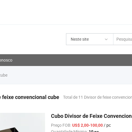
Neste site
onosco
cube
e feixe convencional cube
Total de 11 Divisor de feixe convenci
Cubo Divisor de Feixe Convenci
Preço FOB:
/ pc
US$ 2,00-100,00
Quantidade Mínima:
10 pc