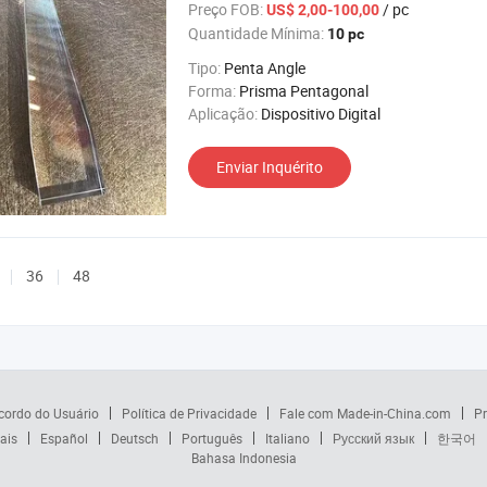
Preço FOB:
/ pc
US$ 2,00-100,00
Quantidade Mínima:
10 pc
Tipo:
Penta Angle
Forma:
Prisma Pentagonal
Aplicação:
Dispositivo Digital
Enviar Inquérito
36
48
cordo do Usuário
Política de Privacidade
Fale com Made-in-China.com
Pr
ais
Español
Deutsch
Português
Italiano
Русский язык
한국어
Bahasa Indonesia