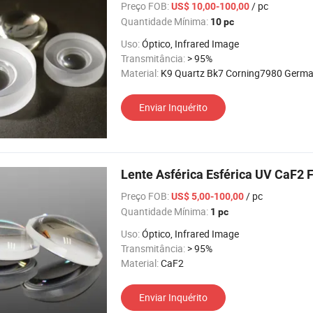
Preço FOB:
/ pc
US$ 10,00-100,00
Quantidade Mínima:
10 pc
Uso:
Óptico, Infrared Image
Transmitância:
> 95%
Material:
K9 Quartz Bk7 Corning7980 Germanium Silic
Enviar Inquérito
Lente Asférica Esférica UV CaF2 
Preço FOB:
/ pc
US$ 5,00-100,00
Quantidade Mínima:
1 pc
Uso:
Óptico, Infrared Image
Transmitância:
> 95%
Material:
CaF2
Enviar Inquérito