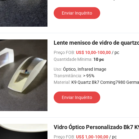
Enviar Inquérito
Lente menisco de vidro de quartz
Preço FOB:
/ pc
US$ 10,00-100,00
Quantidade Mínima:
10 pc
Uso:
Óptico, Infrared Image
Transmitância:
> 95%
Material:
K9 Quartz Bk7 Corning7980 Germanium Silic
Enviar Inquérito
Vidro Óptico Personalizado Bk7 
Preço FOB:
/ pc
US$ 1,00-100,00