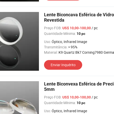
Lente Biconcava Esférica de Vidr
Revestida
Preço FOB:
/ pc
US$ 10,00-100,00
Quantidade Mínima:
10 pc
Uso:
Óptico, Infrared Image
Transmitância:
> 95%
Material:
K9 Quartz Bk7 Corning7980 Germanium Silic
Enviar Inquérito
Lente Biconvexa Esférica de Pre
5mm
Preço FOB:
/ pc
US$ 10,00-100,00
Quantidade Mínima:
10 pc
Uso:
Óptico, Infrared Image