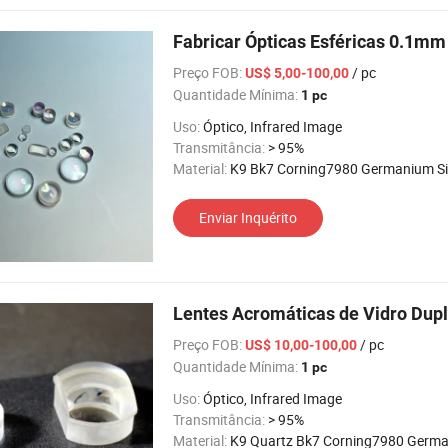
Fabricar Ópticas Esféricas 0.1m
Preço FOB:
/ pc
US$ 5,00-100,00
Quantidade Mínima:
1 pc
Uso:
Óptico, Infrared Image
Transmitância:
> 95%
Material:
K9 Bk7 Corning7980 Germanium Silic
Enviar Inquérito
Lentes Acromáticas de Vidro Dup
Preço FOB:
/ pc
US$ 10,00-100,00
Quantidade Mínima:
1 pc
Uso:
Óptico, Infrared Image
Transmitância:
> 95%
Material:
K9 Quartz Bk7 Corning7980 Germanium Silic