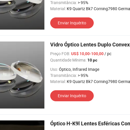
Transmitância:
> 95%
Material:
K9 Quartz Bk7 Corning7980 Germanium Silic
Enviar Inquérito
Vidro Óptico Lentes Duplo Conve
Preço FOB:
/ pc
US$ 10,00-100,00
Quantidade Mínima:
10 pc
Uso:
Óptico, Infrared Image
Transmitância:
> 95%
Material:
K9 Quartz Bk7 Corning7980 Germanium Silic
Enviar Inquérito
Óptico H-K9l Lentes Esféricas C