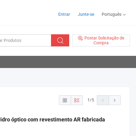
Entrar
Junte-se
Português
Postar Solicitação de
Compra
1
/
5
vidro óptico com revestimento AR fabricada