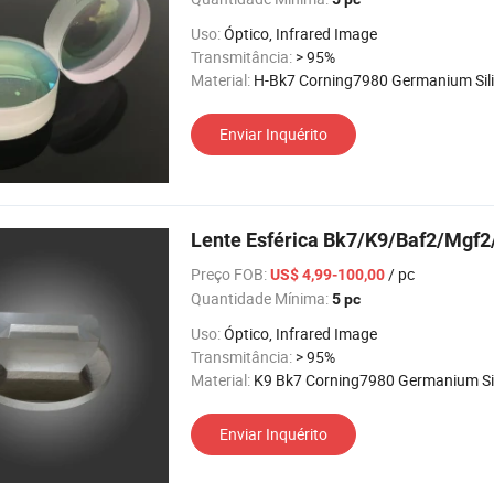
Uso:
Óptico, Infrared Image
Transmitância:
> 95%
Material:
H-Bk7 Corning7980 Germanium Silic
Enviar Inquérito
Lente Esférica Bk7/K9/Baf2/Mgf2
Preço FOB:
/ pc
US$ 4,99-100,00
Quantidade Mínima:
5 pc
Uso:
Óptico, Infrared Image
Transmitância:
> 95%
Material:
K9 Bk7 Corning7980 Germanium Silic
Enviar Inquérito