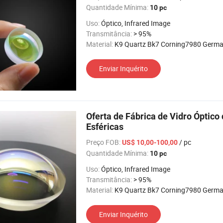
Quantidade Mínima:
10 pc
Uso:
Óptico, Infrared Image
Transmitância:
> 95%
Material:
K9 Quartz Bk7 Corning7980 Germanium Silic
Enviar Inquérito
Oferta de Fábrica de Vidro Óptic
Esféricas
Preço FOB:
/ pc
US$ 10,00-100,00
Quantidade Mínima:
10 pc
Uso:
Óptico, Infrared Image
Transmitância:
> 95%
Material:
K9 Quartz Bk7 Corning7980 Germanium Silic
Enviar Inquérito