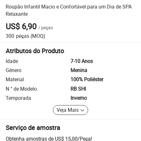
Roupão Infantil Macio e Confortável para um Dia de SPA
Relaxante
US$ 6,90
/
peças
300
peças
(MOQ)
Atributos do Produto
Idade
7-10 Anos
Gênero
Menina
Material
100% Poliéster
N ° de Modelo.
RB SHI
Temporada
Inverno
Veja Mais
Serviço de amostra
Obtenha amostras de
US$ 15,00
/
Peça
!