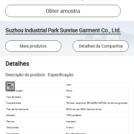
Obter amostra
Suzhou Industrial Park Sunrise Garment Co., Ltd.
Mais produtos
Detalhes da Companhia
Detalhes
Descrição do produto Especificação
item
valor
Local de origem
China
Tipo de tecido
Velo
Característica
Térmica, respirável, SECAGEM RÁPIDA, tamanhos grandes
Tipo de fornecimento
ODM, serviço OEM, itens em stock
Material
100% poliéster
Técnico
Impresso
Temporada
Inverno
Tipo de item
Roupões de banho