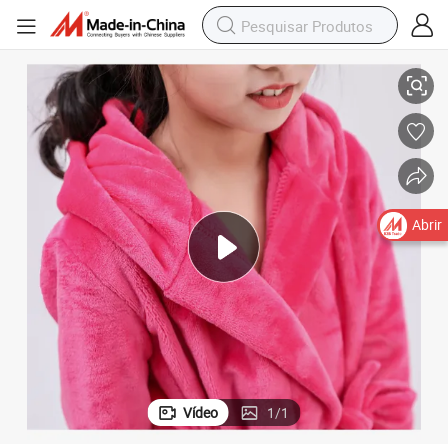
Roupão Infantil Macio e Confortável para um Dia de SPA Relaxante
Abrir
Vídeo
1
/
1