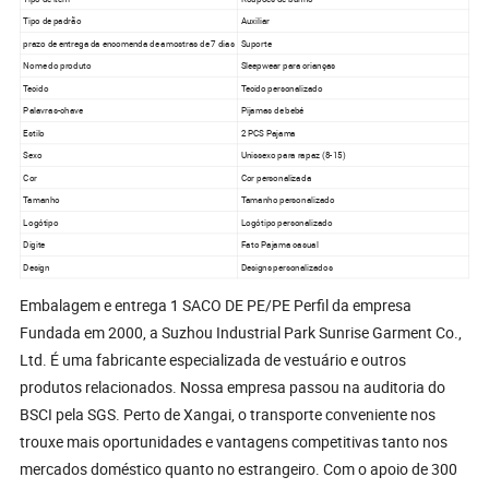
Tipo de padrão
Auxiliar
prazo de entrega da encomenda de amostras de 7 dias
Suporte
Nome do produto
Sleepwear para crianças
Tecido
Tecido personalizado
Palavras-chave
Pijamas de bebé
Estilo
2 PCS Pajama
Sexo
Unissexo para rapaz (8-15)
Cor
Cor personalizada
Tamanho
Tamanho personalizado
Logótipo
Logótipo personalizado
Digite
Fato Pajama casual
Design
Designs personalizados
Embalagem e entrega 1 SACO DE PE/PE Perfil da empresa
Fundada em 2000, a Suzhou Industrial Park Sunrise Garment Co.,
Ltd. É uma fabricante especializada de vestuário e outros
produtos relacionados. Nossa empresa passou na auditoria do
BSCI pela SGS. Perto de Xangai, o transporte conveniente nos
trouxe mais oportunidades e vantagens competitivas tanto nos
mercados doméstico quanto no estrangeiro. Com o apoio de 300