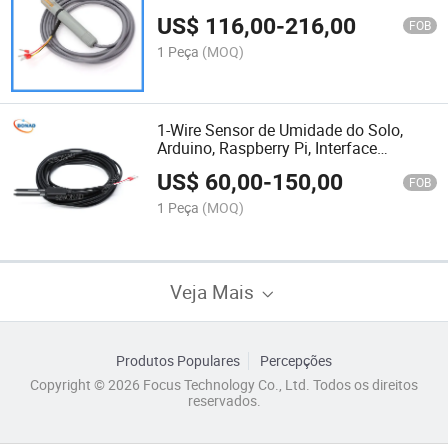
Modbus
US$
116,00
-
216,00
FOB
1 Peça
(MOQ)
1-Wire Sensor de Umidade do Solo,
Arduino, Raspberry Pi, Interface
Onewire, Sensor de Umidade do Solo,
US$
60,00
-
150,00
Mt05s
FOB
1 Peça
(MOQ)
Veja Mais
Produtos Populares
Percepções
Copyright © 2026 Focus Technology Co., Ltd. Todos os direitos
reservados.