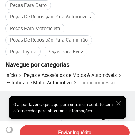
Peças Para Carro
Peças De Reposição Para Automóveis
Peças Para Motocicleta
Peças De Reposição Para Caminhão
Peça Toyota
Peças Para Benz
Navegue por categorias
Início
Peças e Acessórios de Motos & Automóveis
Estrutura de Motor Automotivo
Turbocompressor
Produtos Populares
Preço dos Produtos Quentes
Olá
,
por favor clique aqui para entrar em contato com
Produtos Quentes por Atacado
Comprador de Estrela
o fornecedor para obter mais informações.
Site do PC
Percepções
Sobre
Acordo do Usuário
Política de Privacidade
Contato
Copyright © 2026 Focus Technology Co., Ltd. All Rights Reserved
Enviar Inquérito