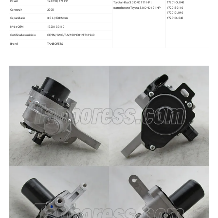
Power
126 KW | 171 HP
Toyota Hilux 3.0 D-4D 171 HP |
17201-OL040
caminhonete Toyota 3.0 D-4D 171 HP
1720130110
Construir
2005-
172010L040
17201OL040
Capacidade
3.0 L | 2982 ccm
Nº de OEM
17201-30110
Certificado sanitário
CE/BV/GMC/TUV/ISO9001/TS16949
Brand
TANBORESS