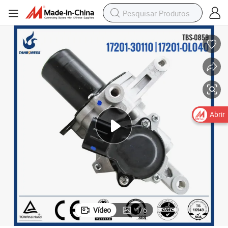
Abrir
Vídeo
1
/
6