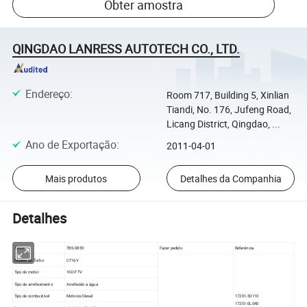
Obter amostra
QINGDAO LANRESS AUTOTECH CO., LTD.
Endereço
:
Room 717, Building 5, Xinlian
Tiandi, No. 176, Jufeng Road,
Licang District, Qingdao, ...
Ano de Exportação
:
2011-04-01
Mais produtos
Detalhes da Companhia
Detalhes
TBS n°
TBS-0859
Fazer pedido
Referência
Modelo do Turbo
CT16V
Tipo do motor
1KD-FTV
Tipo de arrefecimento
Arrefecido a água
Tipo de combustível
Motores Diesel
17201-30110
17201-0L040