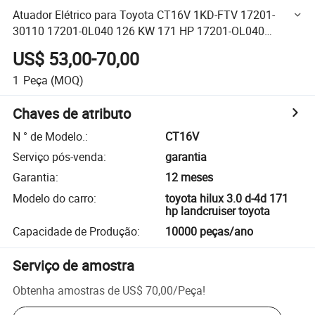
Atuador Elétrico para Toyota CT16V 1KD-FTV 17201-
30110 17201-0L040 126 KW 171 HP 17201-OL040
172010L040
US$ 53,00-70,00
1
Peça
(MOQ)
Chaves de atributo
N ° de Modelo.
:
CT16V
Serviço pós-venda
:
garantia
Garantia
:
12 meses
Modelo do carro
:
toyota hilux 3.0 d-4d 171
hp landcruiser toyota
Capacidade de Produção
:
10000 peças/ano
Serviço de amostra
Obtenha amostras de
US$ 70,00
/
Peça
!