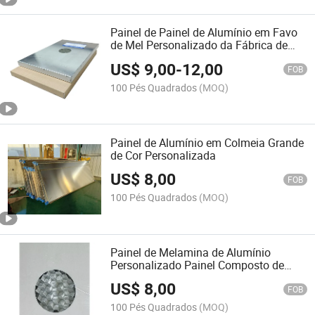
Painel de Painel de Alumínio em Favo
de Mel Personalizado da Fábrica de
Foshan para Painel de Parede
US$
9,00
-
12,00
FOB
100 Pés Quadrados
(MOQ)
Painel de Alumínio em Colmeia Grande
de Cor Personalizada
US$
8,00
FOB
100 Pés Quadrados
(MOQ)
Painel de Melamina de Alumínio
Personalizado Painel Composto de
Alumínio para Painéis de Parede
US$
8,00
Fachadas Revestimento
FOB
100 Pés Quadrados
(MOQ)