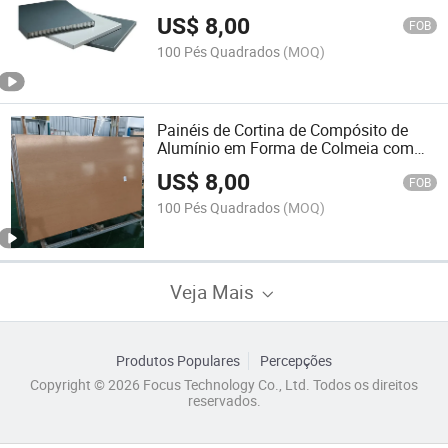
Parede
US$
8,00
FOB
100 Pés Quadrados
(MOQ)
Painéis de Cortina de Compósito de
Alumínio em Forma de Colmeia com
Acabamento em Madeira para
US$
8,00
Fachada
FOB
100 Pés Quadrados
(MOQ)
Veja Mais
Produtos Populares
Percepções
Copyright © 2026 Focus Technology Co., Ltd. Todos os direitos
reservados.