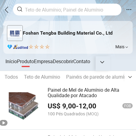
Foshan Tengba Building Material Co., Ltd
Mais
Início
Produto
Empresa
Descobrir
Contato
Todos
Teto de Alumínio
Painéis de parede de alumínio
Painel de Mel de Alumínio de Alta
Qualidade por Atacado
US$
9,00
-
12,00
FOB
100 Pés Quadrados
(MOQ)