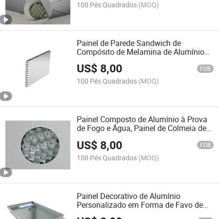
100 Pés Quadrados
(MOQ)
Painel de Parede Sandwich de
Compósito de Melamina de Alumínio
para Fachadas
US$
8,00
FOB
100 Pés Quadrados
(MOQ)
Painel Composto de Alumínio à Prova
de Fogo e Água, Painel de Colmeia de
Alumínio para Fachadas de Paredes e
US$
8,00
Revestimentos
FOB
100 Pés Quadrados
(MOQ)
Painel Decorativo de Alumínio
Personalizado em Forma de Favo de
Mel para Revestimento de Parede