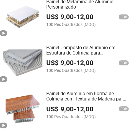
Painel de Melamina de Alumínio
Personalizado
US$
9,00
-
12,00
FOB
100 Pés Quadrados
(MOQ)
Painel Composto de Alumínio em
Estrutura de Colmeia para
Revestimentos de Fachadas de
US$
9,00
-
12,00
Paredes
FOB
100 Pés Quadrados
(MOQ)
Painel de Alumínio em Forma de
Colmeia com Textura de Madeira para
Parede Externa ou Interna de Edifícios
US$
9,00
-
12,00
FOB
100 Pés Quadrados
(MOQ)