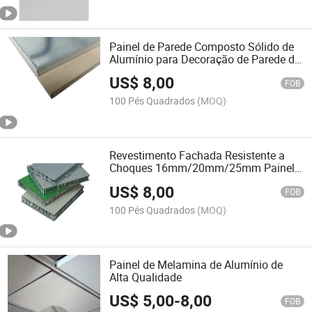
Painel de Parede Composto Sólido de
Alumínio para Decoração de Parede de
TV
US$
8,00
FOB
100 Pés Quadrados
(MOQ)
Revestimento Fachada Resistente a
Choques 16mm/20mm/25mm Painel
Externo de Alumínio Esculpido em
US$
8,00
Painel Sanduíche de Estrutura em
FOB
Colmeia
100 Pés Quadrados
(MOQ)
Painel de Melamina de Alumínio de
Alta Qualidade
US$
5,00
-
8,00
FOB