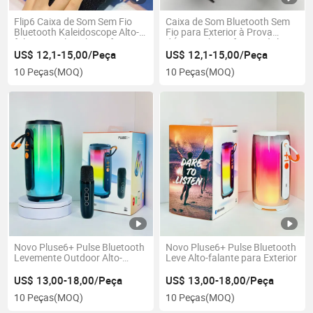
Flip6 Caixa de Som Sem Fio
Caixa de Som Bluetooth Sem
Bluetooth Kaleidoscope Alto-
Fio para Exterior à Prova
falante Duplo Subwoofer para
d'Água Subwoofer Portátil
Exterior Cartão TWS
US$ 12,1-15,00/Peça
US$ 12,1-15,00/Peça
10 Peças
(MOQ)
10 Peças
(MOQ)
Novo Pluse6+ Pulse Bluetooth
Novo Pluse6+ Pulse Bluetooth
Levemente Outdoor Alto-
Leve Alto-falante para Exterior
falante de Tela Cheia
US$ 13,00-18,00/Peça
US$ 13,00-18,00/Peça
10 Peças
(MOQ)
10 Peças
(MOQ)