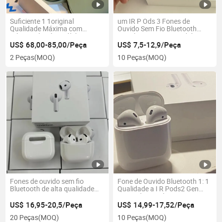
Suficiente 1 1original
um IR P Ods 3 Fones de
Qualidade Máxima com
Ouvido Sem Fio Bluetooth
Número de Série Válido
Populares e Mais Vendidos
Headset
US$ 68,00-85,00/Peça
US$ 7,5-12,9/Peça
2 Peças
(MOQ)
10 Peças
(MOQ)
Fones de ouvido sem fio
Fone de Ouvido Bluetooth 1: 1
Bluetooth de alta qualidade
Qualidade a I R Pods2 Gen
para esportes 4
Fones de Ouvido Sem Fio
US$ 16,95-20,5/Peça
US$ 14,99-17,52/Peça
20 Peças
(MOQ)
10 Peças
(MOQ)