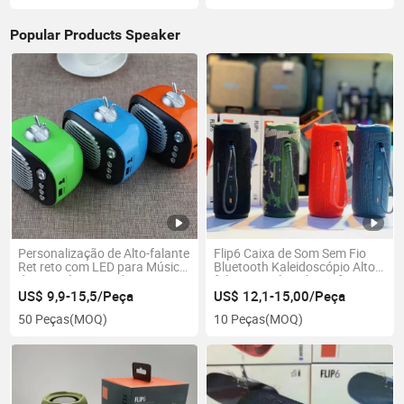
Popular Products Speaker
Personalização de Alto-falante
Flip6 Caixa de Som Sem Fio
Ret reto com LED para Música
Bluetooth Kaleidoscópio Alto-
de Escritório Duradoura em
falante Duplo Subwoofer
Copo Musical
US$ 9,9-15,5/Peça
US$ 12,1-15,00/Peça
50 Peças
(MOQ)
10 Peças
(MOQ)