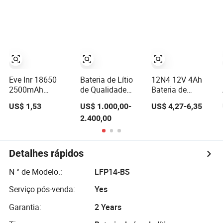
Polímero de Lítio
Bateria Elétrica
Bateria de
Recarregável de
para Bicicleta
Motocicleta
Alto Desempenho
Elétrica, Scooter,
Elétrica Célula de
para Veículos
Triciclo, Energia
Bateria de
Elétricos E-
Solar/UPS/Motocicleta
Energia Solar
Motocicleta
Eve Inr 18650
Bateria de Lítio
12N4 12V 4Ah
2500mAh
de Qualidade
Bateria de
3000mAh
Premium para
Motocicleta Vrla
US$ 1,53
US$ 1.000,00-
US$ 4,27-6,35
3500mAh 3.65V
Bicicletas
Gel
2.400,00
21700 4000mAh
Elétricas de Alto
5000mAh Bateria
Desempenho
de Lítio para
8.5kW
Patinete Elétrico
motocicleta
Detalhes rápidos
Motocicleta
Elétrica Bicicleta
N ° de Modelo.:
LFP14-BS
Elétrica
Serviço pós-venda:
Yes
Garantia:
2 Years