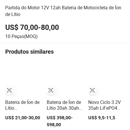
Partida do Motor 12V 12ah Bateria de Motocicleta de Íon
de Lítio
US$ 70,00-80,00
10
Peças(MOQ)
Produtos similares
Bateria de Íon de
Bateria de Íon de
Novo Ciclo 3.2V
Lítio
Lítio 20ah 30ah
35ah LiFePO4
Personalizada
40ah LiFePO4
Célula de Bateria
US$ 21,00-30,00
US$ 398,00-
US$ 9,5-11,5
OEM 3.7V 50ah
Bateria
Íon de Lítio
598,00
Bateria de
48V/60V/74V
Pacotes de