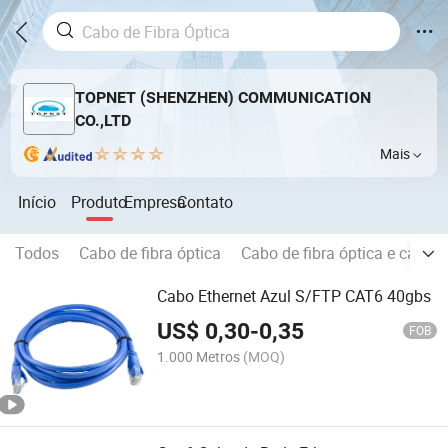
TOPNET (SHENZHEN) COMMUNICATION
CO.,LTD
Mais
Início
Produto
Empresa
Contato
Todos
Cabo de fibra óptica
Cabo de fibra óptica e cabo e
Cabo Ethernet Azul S/FTP CAT6 40gbs
US$
0,30
-
0,35
FOB
1.000 Metros
(MOQ)