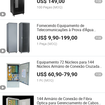
US$
149,00
FOB
100 Peças
(MOQ)
Fornecendo Equipamento de
Telecomunicações à Prova d'Água
Armário Externo 19" Rack de Servidor
US$
9,90
-
199,00
FOB
1 Peça
(MOQ)
Equipamento 72 Núcleos para 144
Núcleos Armário de Conexão Cruzada
de Fibra Óptica ao Ar Livre
US$
60,90
-
79,90
FOB
1 Pc
(MOQ)
144 Armário de Conexão de Fibra
Óptica para Gerenciamento de Cabos