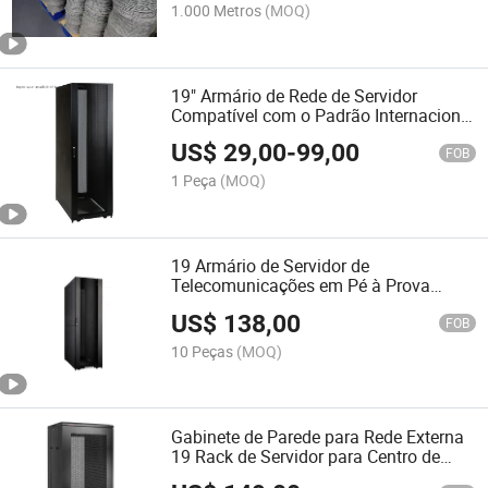
1.000 Metros
(MOQ)
19" Armário de Rede de Servidor
Compatível com o Padrão Internacional
de Polegadas
US$
29,00
-
99,00
FOB
1 Peça
(MOQ)
19 Armário de Servidor de
Telecomunicações em Pé à Prova
d'Água de Dados de 19 Polegadas
US$
138,00
FOB
10 Peças
(MOQ)
Gabinete de Parede para Rede Externa
19 Rack de Servidor para Centro de
Dados