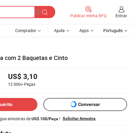
Entrar
Publicar minha RFQ
Comprador
Ajuda
Apps
Português
a com 2 Baquetas e Cinto
US$ 3,10
12 000+
Peças
uérito
Conversar
egue amostras de
!
Solicitar Amostra
US$ 100/Peça