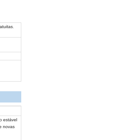
tuitas.
o estável
e novas