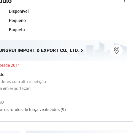
duto
Disponível
Pequeno
Baqueta
NGRUI IMPORT & EXPORT CO., LTD.
Desde 2011
ado
dores com alta repetição
ia em exportação
&D
s os rótulos de força verificados (9)