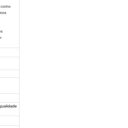
, como
omos
os
r
qualidade