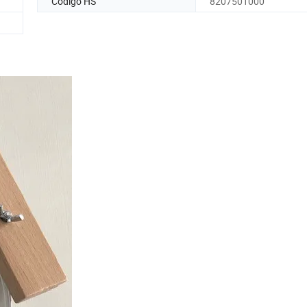
Código HS
8207501000