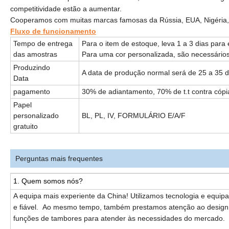
competitividade estão a aumentar.
Cooperamos com muitas marcas famosas da Rússia, EUA, Nigéria, I
Fluxo de funcionamento
Tempo de entrega
Para o item de estoque, leva 1 a 3 dias para
das amostras
Para uma cor personalizada, são necessários
Produzindo
A data de produção normal será de 25 a 35 d
Data
pagamento
30% de adiantamento, 70% de t.t contra cópi
Papel
personalizado
BL, PL, IV, FORMULÁRIO E/A/F
gratuito
Perguntas mais frequentes
1. Quem somos nós?
A equipa mais experiente da China! Utilizamos tecnologia e equi
e fiável. Ao mesmo tempo, também prestamos atenção ao design e
funções de tambores para atender às necessidades do mercado.