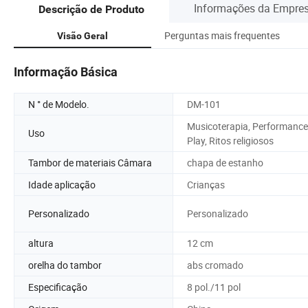
Informações da Empre
Descrição de Produto
Perguntas mais frequentes
Visão Geral
Informação Básica
N ° de Modelo.
DM-101
Musicoterapia, Performance
Uso
Play, Ritos religiosos
Tambor de materiais Câmara
chapa de estanho
Idade aplicação
Crianças
Personalizado
Personalizado
altura
12 cm
orelha do tambor
abs cromado
Especificação
8 pol./11 pol