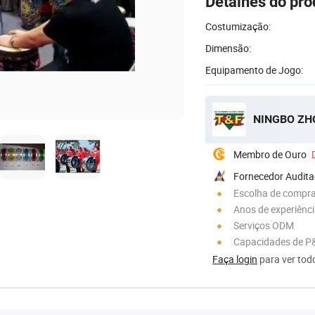
Detalhes do pro
Costumização:
Dimensão:
Equipamento de Jogo:
NINGBO ZHO
Membro de Ouro
Fornecedor Audit
Escolha de compra
Anos de experiênc
Serviços ODM
Capacidades de P
Faça login
para ver todo