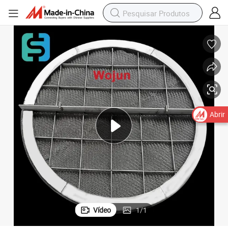
Eliminador de Névoa de Qualidade Premium
Abrir
Vídeo
1
/
1