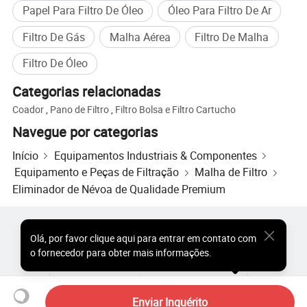
Papel Para Filtro De Óleo
Óleo Para Filtro De Ar
Filtro De Gás
Malha Aérea
Filtro De Malha
Filtro De Óleo
Categorias relacionadas
Coador
,
Pano de Filtro
,
Filtro Bolsa e Filtro Cartucho
Navegue por categorias
Início
Equipamentos Industriais & Componentes
Equipamento e Peças de Filtração
Malha de Filtro
Eliminador de Névoa de Qualidade Premium
Produtos Populares
Preço dos Produtos Quentes
Olá
,
por favor clique aqui para entrar em contato com
Produtos Quentes por Atacado
Comprador de Estrela
o fornecedor para obter mais informações.
Site do PC
Percepções
Sobre
Acordo do Usuário
Política de Privacidade
Contato
Copyright © 2026 Focus Technology Co., Ltd. All Rights Reserved
Enviar Inquérito