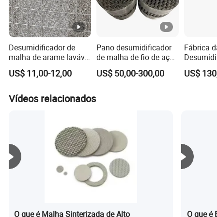
Desumidificador de
Pano desumidificador
Fábrica 
malha de arame lavável
de malha de fio de aço
Desumidi
e reutilizável para
inoxidável para óleo e
Malha de 
US$ 11,00-12,00
US$ 50,00-300,00
US$ 130
separadores de óleo e
ar / Filtro
Filtragem
gás
desumidificador de
desumidificador ETFE
Vídeos relacionados
O que é Malha Sinterizada de Alto
O que é 