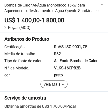
Bomba de Calor Ar-Água Monobloco 16kw para
Aquecimento, Resfriamento e Água Quente Sanitária com
R32 Refrigerante e Controle WiFi
US$ 1 400,00-1 800,00
2
Peças
(MOQ)
Atributos do Produto
Certificação
RoHS, ISO 9001, CE
Média de trabalho
R32
Tipo de fonte de calor
Air Fonte Bomba de Calor
N ° de Modelo.
VLKS-16CPB2B
cor
preto
Veja Mais
Serviço de amostra
Obtenha amostras de
US$ 1 700,00
/
Peça
!