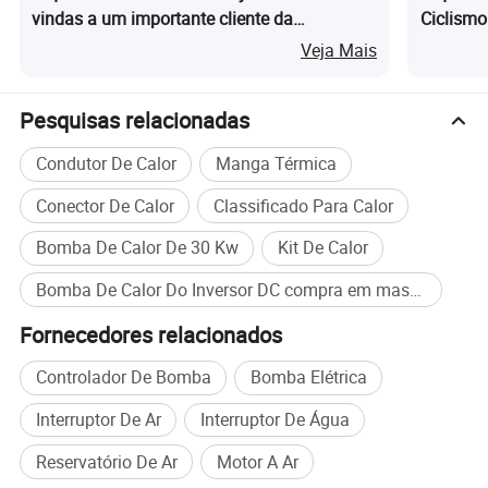
vindas a um importante cliente da
Ciclismo
horticultura da Ásia Central para uma
Compres
Veja Mais
inspeção detalhada da fábrica e negociação
de uma solução personalizada de bomba de
Pesquisas relacionadas
calor
Condutor De Calor
Manga Térmica
Conector De Calor
Classificado Para Calor
Bomba De Calor De 30 Kw
Kit De Calor
Bomba De Calor Do Inversor DC compra em massa
Fornecedores relacionados
Controlador De Bomba
Bomba Elétrica
Interruptor De Ar
Interruptor De Água
Reservatório De Ar
Motor A Ar