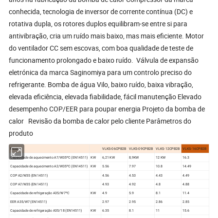
conhecida, tecnologia de inversor de corrente contínua (DC) e
rotativa dupla, os rotores duplos equilibram-se entre si para
antivibração, cria um ruído mais baixo, mas mais eficiente. Motor
do ventilador CC sem escovas, com boa qualidade de teste de
funcionamento prolongado e baixo ruído. Válvula de expansão
eletrónica da marca Saginomiya para um controlo preciso do
refrigerante. Bomba de água Vilo, baixo ruído, baixa vibração,
elevada eficiência, elevada fiabilidade, fácil manutenção Elevado
desempenho COP/EER para poupar energia Projeto da bomba de
calor Revisão da bomba de calor pelo cliente Parâmetros do
produto
Modelo
VLKS-06CPB2B
VLKS-09CPB2B
VLKS-12CPB2B
VLKS-16CPB2B
Capacidade de aquecimento A7/W35ºC (EN14511)
KW
6,21 KW
8,9KW
12 KW
16.3
Capacidade de aquecimento A2/W35ºC (EN14511)
KW
5.56
7.97
10.8
14.49
COP A2/W35 (EN14511)
4.56
4.53
4.43
4.49
COP A7/W35 (EN14511)
4.93
4.92
4.8
4.88
Capacidade de refrigeração A35/W7ºC
KW
4.9
5.9
8.1
11.4
EER A35/W7 (EN14511)
2.97
2.95
2.86
2.85
Capacidade de refrigeração A35/18 (EN14511)
KW
6.35
8.1
11
15.6