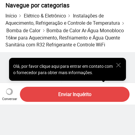
Navegue por categorias
Início
Elétrico & Eletrônico
Instalações de
Aquecimento, Refrigeração e Controle de Temperatura
Bomba de Calor
Bomba de Calor Ar-Água Monobloco
16kw para Aquecimento, Resfriamento e Água Quente
Sanitária com R32 Refrigerante e Controle WiFi
Produtos Populares
Preço dos Produtos Quentes
Olá
,
por favor clique aqui para entrar em contato com
Produtos Quentes por Atacado
Comprador de Estrela
o fornecedor para obter mais informações.
Site do PC
Percepções
Sobre
Acordo do Usuário
Política de Privacidade
Contato
Copyright © 2026 Focus Technology Co., Ltd. All Rights Reserved
Enviar Inquérito
Conversar
Ainda procurando? Basta
pesquisar mais para encontrar o
que você quer!