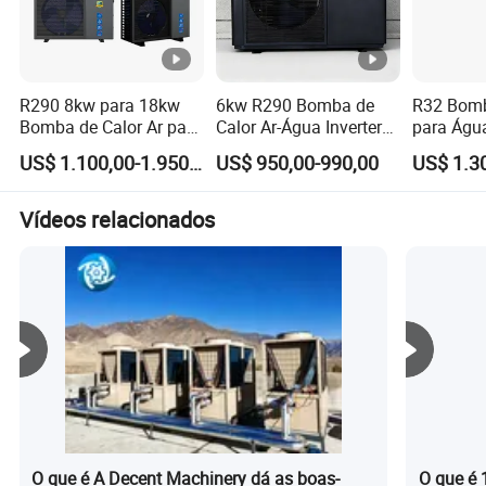
R290 8kw para 18kw
6kw R290 Bomba de
R32 Bomb
Bomba de Calor Ar para
Calor Ar-Água Inverter
para Água
Água Inversor DC
DC com Controle WiFi
Inversor
US$ 1.100,00-1.950,00
US$ 950,00-990,00
Completo de Baixa
WiFi
Temperatura TUV a+++
Aquecedor de Água de
Vídeos relacionados
Fonte de Ar
O que é A Decent Machinery dá as boas-
O que é