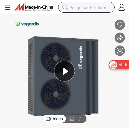
o e Água Quente Sanitária com R32 Refrigerante e Controle WiFi
Bomba de Calor Ar-Água Monobloco 16kw para Aquecimento, Resfriament
Abrir
Vídeo
1
/
1