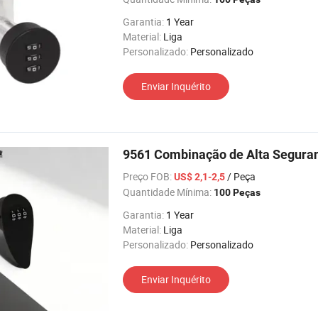
Garantia:
1 Year
Material:
Liga
Personalizado:
Personalizado
Enviar Inquérito
9561 Combinação de Alta Seguranç
Preço FOB:
/ Peça
US$ 2,1-2,5
Quantidade Mínima:
100 Peças
Garantia:
1 Year
Material:
Liga
Personalizado:
Personalizado
Enviar Inquérito