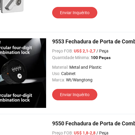
Enviar Inquérito
9553 Fechadura de Porta de Comb
Preço FOB:
/ Peça
US$ 2,1-2,7
Quantidade Mínima:
100 Peças
Material:
Metal and Plastic
Uso:
Cabinet
Marca:
Wt/Wangtong
Enviar Inquérito
9550 Fechadura de Porta de Comb
Preço FOB:
/ Peça
US$ 1,8-2,8