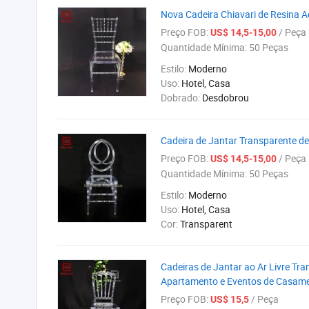
Nova Cadeira Chiavari de Resina Ac
Preço FOB:
/ Peça
US$ 14,5-15,00
Quantidade Mínima:
50 Peças
Estilo:
Moderno
Uso:
Hotel, Casa
Dobrado:
Desdobrou
Cadeira de Jantar Transparente de
Preço FOB:
/ Peça
US$ 14,5-15,00
Quantidade Mínima:
50 Peças
Estilo:
Moderno
Uso:
Hotel, Casa
Cor:
Transparent
Cadeiras de Jantar ao Ar Livre Tra
Apartamento e Eventos de Casame
Preço FOB:
/ Peça
US$ 15,5