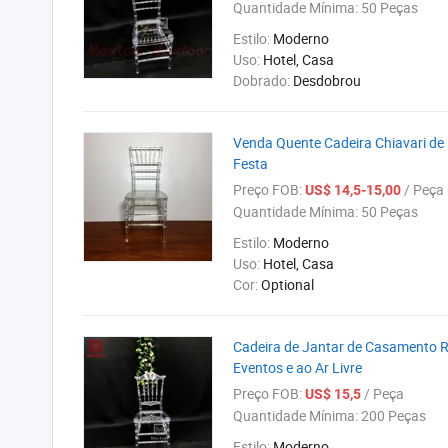
Quantidade Mínima:
50 Peças
Estilo:
Moderno
Uso:
Hotel, Casa
Dobrado:
Desdobrou
Venda Quente Cadeira Chiavari de
Festa
Preço FOB:
/ Peça
US$ 14,5-15,00
Quantidade Mínima:
50 Peças
Estilo:
Moderno
Uso:
Hotel, Casa
Cor:
Optional
Cadeira de Jantar de Casamento R
Eventos e ao Ar Livre
Preço FOB:
/ Peça
US$ 15,5
Quantidade Mínima:
200 Peças
Estilo:
Moderno