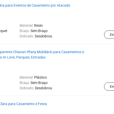
sina para Eventos de Casamento por Atacado
Material:
Resin
nquet
Braço:
Sem Braço
En
Dobrado:
Desdobrou
sparente Chiavari Iffany Mobiliário para Casamentos e
ao Ar Livre, Parques, Entradas
Material:
Plástico
Braço:
Sem Braço
En
Dobrado:
Desdobrou
l Clara para Casamento e Festa