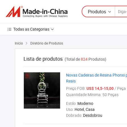
Produtos
Todas as Categorias
Início
Diretório de Produtos

Lista de produtos
(Total de
824
Produtos)
Novas Cadeiras de Resina Phonxi p
Reais
Preço FOB:
/ Peça
US$ 14,5-15,00
Quantidade Mínima:
50 Peças
Estilo:
Moderno
Uso:
Hotel, Casa
Dobrado:
Desdobrou