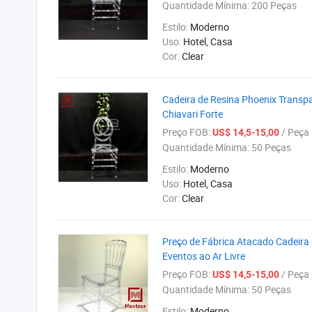
Quantidade Mínima:
200 Peças
Estilo:
Moderno
Uso:
Hotel, Casa
Cor:
Clear
Cadeira de Resina Phoenix Transp
Chiavari Forte
Preço FOB:
/ Peça
US$ 14,5-15,00
Quantidade Mínima:
50 Peças
Estilo:
Moderno
Uso:
Hotel, Casa
Cor:
Clear
Preço de Fábrica Atacado Cadeira 
Eventos ao Ar Livre
Preço FOB:
/ Peça
US$ 14,5-15,00
Quantidade Mínima:
50 Peças
Estilo:
Moderno