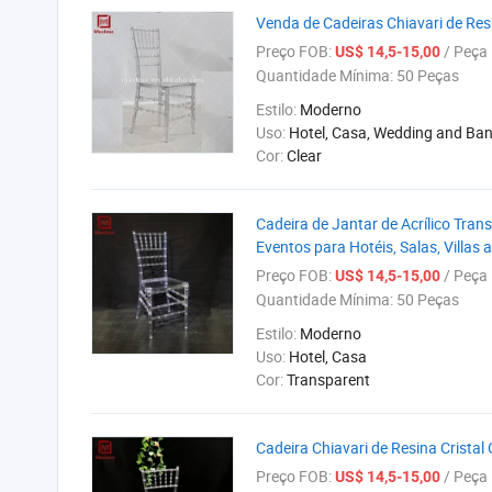
Venda de Cadeiras Chiavari de Re
Preço FOB:
/ Peça
US$ 14,5-15,00
Quantidade Mínima:
50 Peças
Estilo:
Moderno
Uso:
Hotel, Casa, Wedding and Ba
Cor:
Clear
Cadeira de Jantar de Acrílico Tran
Eventos para Hotéis, Salas, Villas 
Preço FOB:
/ Peça
US$ 14,5-15,00
Quantidade Mínima:
50 Peças
Estilo:
Moderno
Uso:
Hotel, Casa
Cor:
Transparent
Cadeira Chiavari de Resina Crista
Preço FOB:
/ Peça
US$ 14,5-15,00