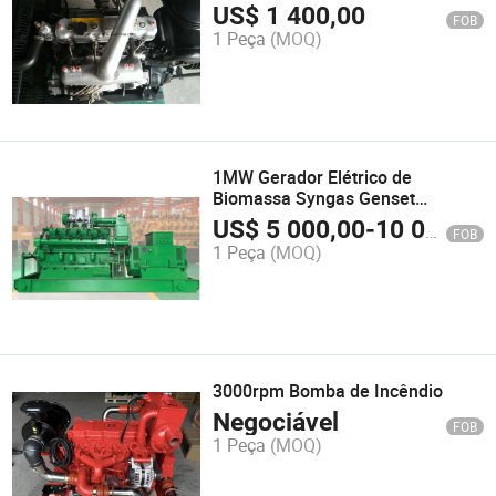
Incêndio, Bomba de Água
US$
1 400,00
FOB
1 Peça
(MOQ)
1MW Gerador Elétrico de
Biomassa Syngas Genset
Silencioso Gerador de Biomassa
US$
5 000,00
-
10 000,00
FOB
1 Peça
(MOQ)
3000rpm Bomba de Incêndio
Negociável
FOB
1 Peça
(MOQ)