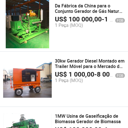
Da Fábrica da China para o
Conjunto Gerador de Gás Natural
da Rússia Cazaquistão 200kw
US$
100 000,00
-
1 500 000,00
FOB
com 12V135 Motor a Gás
1 Peça
(MOQ)
30kw Gerador Diesel Montado em
Trailer Móvel para o Mercado da
Tailândia
US$
1 000,00
-
8 000,00
FOB
1 Peça
(MOQ)
1MW Usina de Gaseificação de
Biomassa Gerador de Biomassa