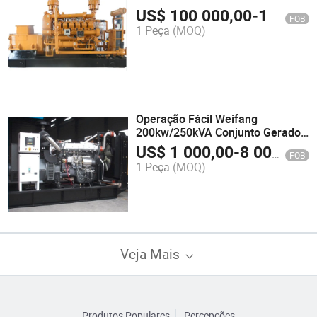
Gerador a Gás Natural
US$
100 000,00
-
1 500 000,00
FOB
1 Peça
(MOQ)
Operação Fácil Weifang
200kw/250kVA Conjunto Gerador
Diesel Elétrico Silencioso Padrão
US$
1 000,00
-
8 000,00
FOB
Diesel
1 Peça
(MOQ)
Veja Mais
Produtos Populares
Percepções