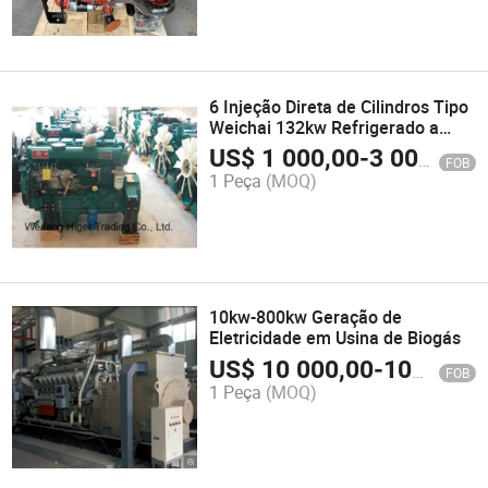
6 Injeção Direta de Cilindros Tipo
Weichai 132kw Refrigerado a
Água 1500rpm/1800rpm Motor
US$
1 000,00
-
3 000,00
FOB
Diesel
1 Peça
(MOQ)
10kw-800kw Geração de
Eletricidade em Usina de Biogás
US$
10 000,00
-
100 000,00
FOB
1 Peça
(MOQ)