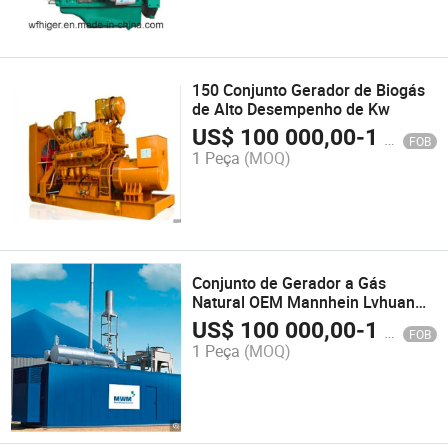
150 Conjunto Gerador de Biogás
de Alto Desempenho de Kw
US$
100 000,00
-
1 500 000,00
FOB
1 Peça
(MOQ)
Conjunto de Gerador a Gás
Natural OEM Mannhein Lvhuan
800kw para Geração Elétrica
US$
100 000,00
-
1 500 000,00
FOB
Residencial Resfriado a Água
1 Peça
(MOQ)