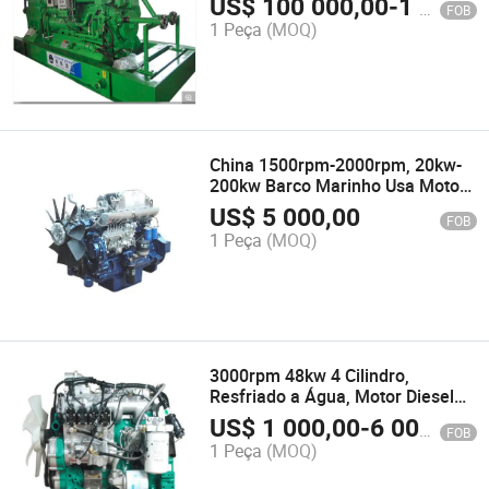
US$
100 000,00
-
1 500 000,00
FOB
1 Peça
(MOQ)
China 1500rpm-2000rpm, 20kw-
200kw Barco Marinho Usa Motor
Diesel
US$
5 000,00
FOB
1 Peça
(MOQ)
3000rpm 48kw 4 Cilindro,
Resfriado a Água, Motor Diesel
para Uso em Combate a
US$
1 000,00
-
6 000,00
FOB
Incêndios
1 Peça
(MOQ)