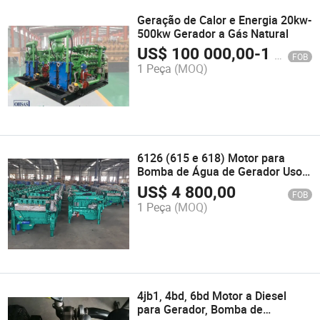
Geração de Calor e Energia 20kw-
500kw Gerador a Gás Natural
US$
100 000,00
-
1 500 000,00
FOB
1 Peça
(MOQ)
6126 (615 e 618) Motor para
Bomba de Água de Gerador Uso
Marinho
US$
4 800,00
FOB
1 Peça
(MOQ)
4jb1, 4bd, 6bd Motor a Diesel
para Gerador, Bomba de