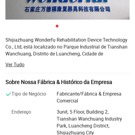
Shijiazhuang Wonderfu Rehabilitation Device Technology
Co., Ltd, está localizado no Parque Industrial de Tianshan
Wanchuang, Distrito de Luancheng, Cidade de
Shijiazhuang, Hebei, China. A empresa desfruta de
Ver Tudo
transporte conveniente e de um ambiente bonito, apenas
a 20 minutos da Estação Ferroviária de Shijiazhuang e a
45 minutos do Aeroporto de Shijiazhuang.
Sobre Nossa Fábrica & Histórico da Empresa
Nossa empresa é uma empresa de pesquisa e
Tipo de Negócio
Fabricante/Fábrica & Empresa
desenvolvimento de alta tecnologia, com experiência
Comercial
profissional de mais de 15 anos no membro artificial,
Endereço
3unit, 5 Floor, Building 2,
produção de órteses e vendas. Como empresa orientada
Tianshan Wanchuang Industry
para a produção que integra a investigação e o
Park, Luancheng District,
desenvolvimento da produção, temos a nossa própria
Shijiazhuang City
fábrica de fundição de precisão, o centro de maquinagem