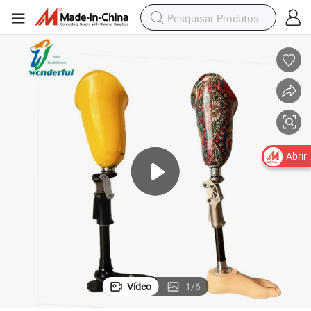
Próteses de Alta Qualidade Próteses de Perna para Amputados
Abrir
Vídeo
1
/
6