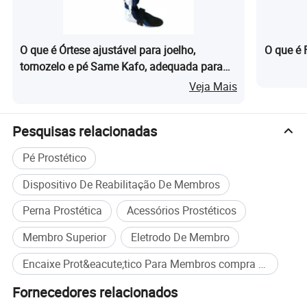
Nossa empresa
O que é Órtese ajustável para joelho,
O que é 
Shijiazhuang Wonderfu Rehabilitation Device
tornozelo e pé Same Kafo, adequada para
Technology Co., Ltd, está localizado no Parque
reabilitação de fraturas
Veja Mais
Industrial de Tianshan Wanchuang, Distrito de
Luancheng, Cidade de Shijiazhuang, Hebei, China.
Pesquisas relacionadas
A empresa desfruta de transporte conveniente e de
Pé Prostético
um ambiente bonito, apenas a 20 minutos da
Dispositivo De Reabilitação De Membros
Estação Ferroviária de Shijiazhuang e a 45
minutos do Aeroporto de Shijiazhuang.
Perna Prostética
Acessórios Prostéticos
Membro Superior
Eletrodo De Membro
Nossa empresa é uma empresa de pesquisa e
Encaixe Prot&eacute;tico Para Membros compra em massa
desenvolvimento de alta tecnologia, com
Fornecedores relacionados
experiência profissional de mais de 15 anos no