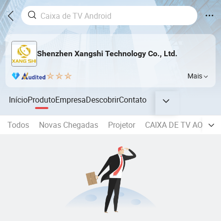
Shenzhen Xangshi Technology Co., Ltd.
Mais
Início
Produto
Empresa
Descobrir
Contato
Todos
Novas Chegadas
Projetor
CAIXA DE TV AOSP