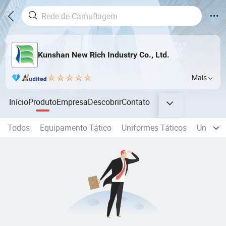
Kunshan New Rich Industry Co., Ltd.
Mais
Início
Produto
Empresa
Descobrir
Contato
Todos
Equipamento Tático
Uniformes Táticos
Uniform