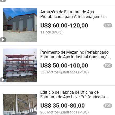
Armazém de Estrutura de Aço
Prefabricada para Armazenagem e
Instalações de Armazenamento
US$
60,00
-
120,00
FOB
1 Peça
(MOQ)
Pavimento de Mezanino Prefabricado
Estrutura de Aço Industrial Construção
de Edifícios
US$
50,00
-
100,00
FOB
500 Metros Quadrados
(MOQ)
Edifício de Fábrica de Oficina de
Estrutura de Aço Leve Pré-fabricada
(KXD-SSB34)
US$
35,00
-
80,00
FOB
200 Metros Quadrados
(MOQ)