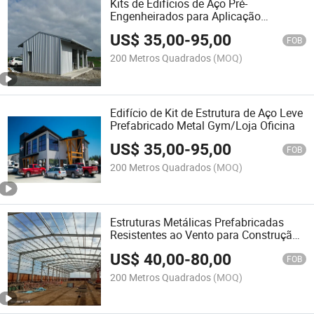
Kits de Edifícios de Aço Pré-
Engenheirados para Aplicação
Industrial (KXD-SSB6)
US$
35,00
-
95,00
FOB
200 Metros Quadrados
(MOQ)
Edifício de Kit de Estrutura de Aço Leve
Prefabricado Metal Gym/Loja Oficina
US$
35,00
-
95,00
FOB
200 Metros Quadrados
(MOQ)
Estruturas Metálicas Prefabricadas
Resistentes ao Vento para Construção
de Galpões Agrícolas (KXD-SSW13)
US$
40,00
-
80,00
FOB
200 Metros Quadrados
(MOQ)