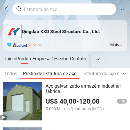
Qingdao KXD Steel Structure Co., Ltd.
Mais
Início
Produto
Empresa
Descobrir
Contato
Todos
Prédio de Estrutura de aço
Estrutura de aço manu
Aço galvanizado armazém industrial
fábrica
US$
40,00
-
120,00
FOB
5.000 Metros Quadrados
(MOQ)