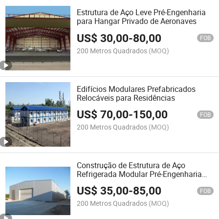
Estrutura de Aço Leve Pré-Engenharia
para Hangar Privado de Aeronaves
US$
30,00
-
80,00
FOB
200 Metros Quadrados
(MOQ)
Edifícios Modulares Prefabricados
Relocáveis para Residências
US$
70,00
-
150,00
FOB
200 Metros Quadrados
(MOQ)
Construção de Estrutura de Aço
Refrigerada Modular Pré-Engenharia
para Armazenamento de Alimentos
US$
35,00
-
85,00
(KXD-SSB30)
FOB
200 Metros Quadrados
(MOQ)