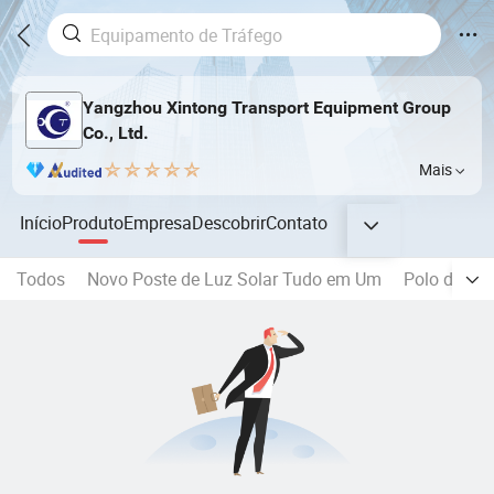
Yangzhou Xintong Transport Equipment Group
Co., Ltd.
Mais
Início
Produto
Empresa
Descobrir
Contato
Todos
Novo Poste de Luz Solar Tudo em Um
Polo de Lu