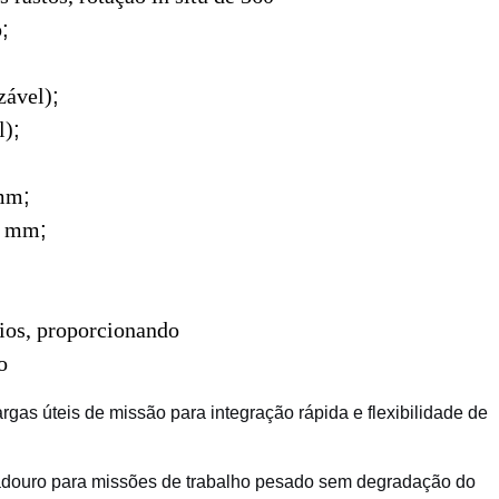
o
;
zável)
;
l)
;
 mm
;
80 mm
;
ios, proporcionando
o
rgas úteis de missão para integração rápida e flexibilidade de
adouro para missões de trabalho pesado sem degradação do