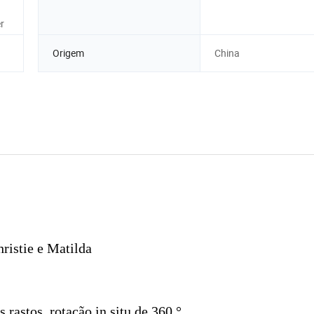
r
Origem
China
ristie e Matilda
rastos, rotação in situ de 360 °