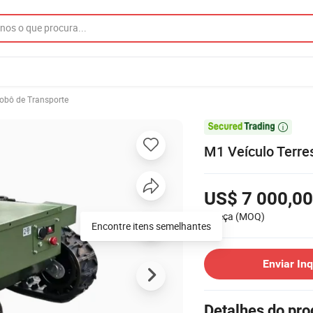
obô de Transporte

M1 Veículo Terre
US$ 7 000,00
1 Peça
(MOQ)
Encontre itens semelhantes
Enviar Inq
Detalhes do pro