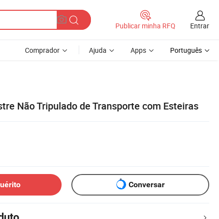
Entrar
Publicar minha RFQ
Comprador
Ajuda
Apps
Português
stre Não Tripulado de Transporte com Esteiras
uérito
Conversar
duto