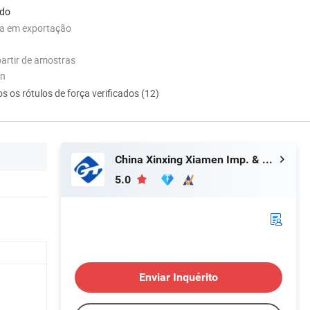
ado
ia em exportação
artir de amostras
on
s os rótulos de força verificados (12)
China Xinxing Xiamen Imp. & Exp. Co., Ltd.
5.0
Enviar Inquérito