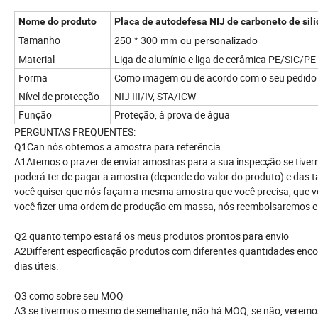
Nome do produto
Placa de autodefesa NIJ de carboneto de silí
Tamanho
250 * 300 mm ou personalizado
Material
Liga de alumínio e liga de cerâmica PE/SIC/PE
Forma
Como imagem ou de acordo com o seu pedido
Nível de protecção
NIJ III/IV, STA/ICW
Função
Proteção, à prova de água
PERGUNTAS FREQUENTES:
Q1Can nós obtemos a amostra para referência
A1Atemos o prazer de enviar amostras para a sua inspecção se tiv
poderá ter de pagar a amostra (depende do valor do produto) e das 
você quiser que nós façam a mesma amostra que você precisa, que vo
você fizer uma ordem de produção em massa, nós reembolsaremos es
Q2 quanto tempo estará os meus produtos prontos para envio
A2Different especificação produtos com diferentes quantidades enc
dias úteis.
Q3 como sobre seu MOQ
A3 se tivermos o mesmo de semelhante, não há MOQ, se não, veremos