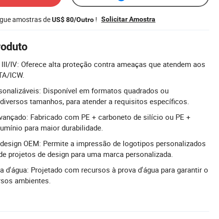
egue amostras de
!
Solicitar Amostra
US$ 80/Outro
roduto
 III/IV: Oferece alta proteção contra ameaças que atendem aos
STA/ICW.
onalizáveis: Disponível em formatos quadrados ou
diversos tamanhos, para atender a requisitos específicos.
vançado: Fabricado com PE + carboneto de silício ou PE +
lumínio para maior durabilidade.
e design OEM: Permite a impressão de logotipos personalizados
de projetos de design para uma marca personalizada.
a d'água: Projetado com recursos à prova d'água para garantir o
sos ambientes.