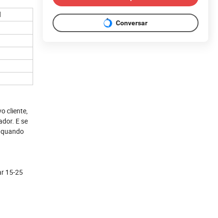
l
Conversar
 cliente,
dor. E se
, quando
ar 15-25