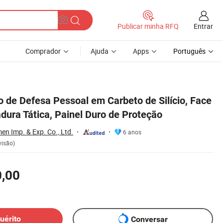
Entrar
Publicar minha RFQ
Comprador
Ajuda
Apps
Português
o
o de Defesa Pessoal em Carbeto de Silício, Face
dura Tática, Painel Duro de Proteção
en Imp. & Exp. Co., Ltd.
6 anos
visão)
0,00
uérito
Conversar