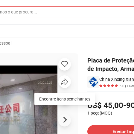
essoal
o de Silício, Face de Impacto, Armadura Tática, Painel Duro de Proteçã
Placa de Proteçã
de Impacto, Arma
China Xinxing Xiam
5.0
(1 Re
Preços
Encontre itens semelhantes
US$ 45,00-9
1 peça(MOQ)
Contatar Fornecedor
Enviar Inq