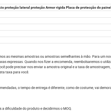
cio proteção lateral proteção Armor rígida Placa de protecção do paine
ermos as mesmas amostras ou amostras semelhantes à mão. Para um novo
taxas expressas. Quando nos fizer a encomenda, reembolsaremos o utiliza
cê pode precisar nos enviar a amostra original e a taxa de amostragem
ta taxa para você.
omendadas, o tempo de entrega é diferente, como de costume, vai demor
 a dificuldade do produto e decidirmos o MOQ.