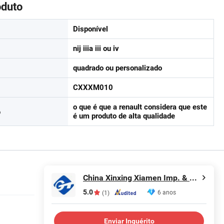
oduto
Disponível
nij iiia iii ou iv
quadrado ou personalizado
CXXXM010
o que é que a renault considera que este
o
é um produto de alta qualidade
China Xinxing Xiamen Imp. & Exp. Co., Ltd.
5.0
6 anos
(1)
Enviar Inquérito