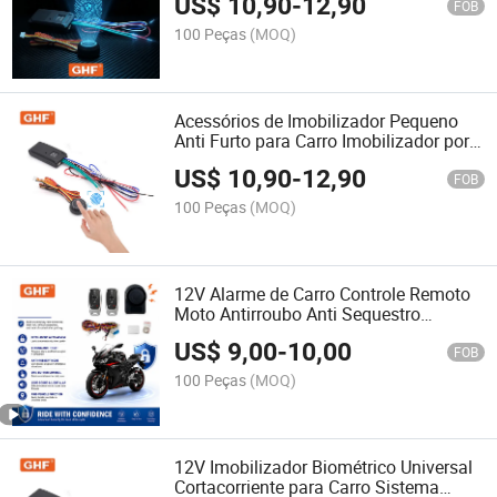
US$
10,90
-
12,90
FOB
100 Peças
(MOQ)
Acessórios de Imobilizador Pequeno
Anti Furto para Carro Imobilizador por
Impressão Digital Alarme Anti
US$
10,90
-
12,90
Sequestro para Carro
FOB
100 Peças
(MOQ)
12V Alarme de Carro Controle Remoto
Moto Antirroubo Anti Sequestro
Imobilizador Alarme de Motocicleta
US$
9,00
-
10,00
para Um Caminho
FOB
100 Peças
(MOQ)
12V Imobilizador Biométrico Universal
Cortacorriente para Carro Sistema