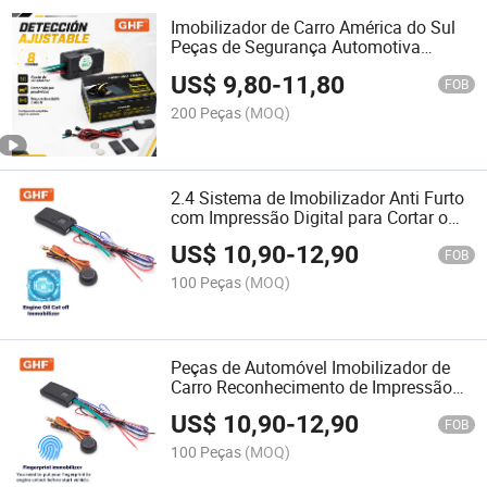
Imobilizador de Carro América do Sul
Peças de Segurança Automotiva
Fábrica Atacado Peças de Carro Moto
US$
9,80
-
11,80
Eletrônicos Antirroubo
FOB
200 Peças
(MOQ)
2.4 Sistema de Imobilizador Anti Furto
com Impressão Digital para Cortar o
Motor do Carro
US$
10,90
-
12,90
FOB
100 Peças
(MOQ)
Peças de Automóvel Imobilizador de
Carro Reconhecimento de Impressão
Digital Controle Inteligente Bloqueio
US$
10,90
-
12,90
Automático do Motor do Carro Anti
FOB
Roubo
100 Peças
(MOQ)