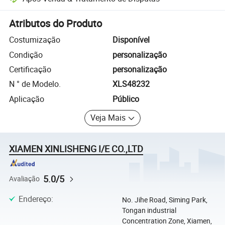
Resolução de disputas assistida pela plataforma, incluindo reembols
Atributos do Produto
Costumização
Disponível
Condição
personalização
Certificação
personalização
N ° de Modelo.
XLS48232
Aplicação
Público
Veja Mais
XIAMEN XINLISHENG I/E CO.,LTD
5.0/5
Avaliação
Endereço
:
No. Jihe Road, Siming Park,
Tongan industrial
Concentration Zone, Xiamen,