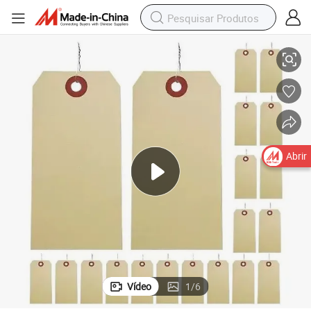
pel
Etiqueta de Envio de Manila, Etiqueta de Papel em Branco com Ilhó de Pa
Abrir
Vídeo
1
/
6