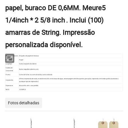
papel, buraco DE 0,6MM. Meure5
1/4inch * 2 5/8 inch
. Inclui (100)
amarras de String. Impressão
personalizada disponível.
Nome do produto
Etiqueta de papel em branco
Material
Papel
Logótipo
Como requisito do cliente
Cadeia de
Nylon/algodão/plástico, etc.
caracteres
Forma
Corte de forma ou corte de solda, canto redondo
Offset, impressão de seda, revestimento UV, verniz base de água, estampagem de folha quente, gravação, impressão em lombografia (aceitamos
Impressão
qualquer tipo de impressão)
Espessura
de acordo com o seu pedido
MOQ
1000PCS
Fotos detalhadas