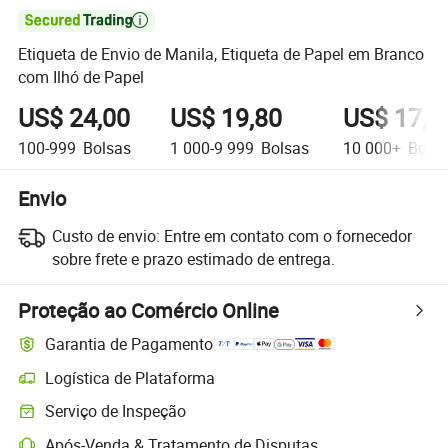

Etiqueta de Envio de Manila, Etiqueta de Papel em Branco
com Ilhó de Papel
US$ 24,00
US$ 19,80
US$ 17,8
100-999
Bolsas
1 000-9 999
Bolsas
10 000+
Bolsa
Envio
Custo de envio:
Entre em contato com o fornecedor
sobre frete e prazo estimado de entrega.
Proteção ao Comércio Online
Garantia de Pagamento
Logística de Plataforma
Rastreamento de remessas mais claro com logística suportada pela 
Serviço de Inspeção
Inspeção pré-envio opcional para verificação de qualidade e quantida
Após-Venda & Tratamento de Disputas