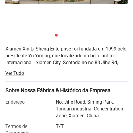
Xiamen Xin Li Sheng Enterprise foi fundada em 1999 pelo
presidente Yu Yiming, que localizado no belo jardim
internacional - xiamen City. Sentado no no 88 Jihe Rd,
Siming Pk, Tongan Industrial concentração zona.
Ver Tudo
Cobrindo uma área de 20000 metros quadrados, mais de
300 empolies trabalham aqui. Após mais de 10 anos de
desenvolvimento, temos 4 subsidiárias, a Xiamen xin
Sobre Nossa Fábrica & Histórico da Empresa
Lisheng import and export Co., Ltd é uma delas.
Endereço
No. Jihe Road, Siming Park,
Fundada em 2011, a XLS I/e está envolvida no negócio de
Tongan industrial Concentration
importação e exportação, e agora é um fabricante e
Zone, Xiamen, China
fornecedor de produtos industriais MRO (Manutenção,
Termos de
T/T
Reparação, operação) integrado e profissional na China.