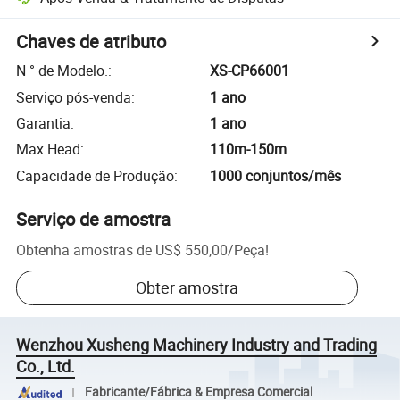
Chaves de atributo
N ° de Modelo.
:
XS-CP66001
Serviço pós-venda
:
1 ano
Garantia
:
1 ano
Max.Head
:
110m-150m
Capacidade de Produção
:
1000 conjuntos/mês
Serviço de amostra
Obtenha amostras de
US$ 550,00
/
Peça
!
Obter amostra
Wenzhou Xusheng Machinery Industry and Trading
Co., Ltd.
Fabricante/Fábrica & Empresa Comercial