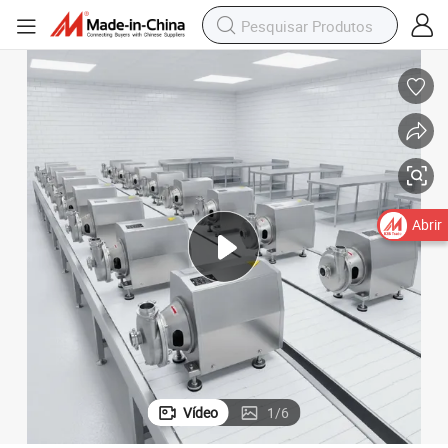
Abrir
Vídeo
1
/
6