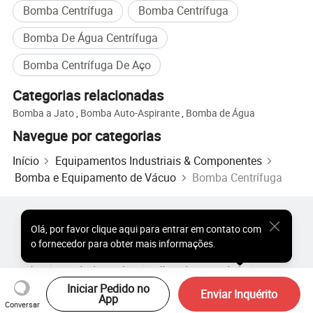
Bomba Centrífuga
Bomba Centrífuga
Bomba De Água Centrífuga
Bomba Centrífuga De Aço
Categorias relacionadas
Bomba a Jato
,
Bomba Auto-Aspirante
,
Bomba de Água
Parâmetro principal
Navegue por categorias
Início
Equipamentos Industriais & Componentes
Peças de contacto de material
SS304, SS316L (1.4301,1.4404)
Bomba e Equipamento de Vácuo
Bomba Centrífuga
Fornecido com relatório de inspeção de material
Peças sem contacto material
SS304 (1.4301)
Junta de vedação
SILICONE, EPDM, NBR, FPM E PTFE
Fluxo máximo
130m³/h
Produtos Populares
Preço dos Produtos Quentes
Olá
,
por favor clique aqui para entrar em contato com
Cabeça máx
130 M (13 bar)
Produtos Quentes por Atacado
Comprador de Estrela
o fornecedor para obter mais informações.
Potência do motor
0,55 kw ~ 30 kw
Site do PC
Percepções
Marca do motor
MOTOR DA CHINA
Sobre
Acordo do Usuário
Política de Privacidade
Contato
Máx. Velocidade
3600 RPM, 2900 RPM, 1400 RPM
Iniciar Pedido no
Copyright © 2026 Focus Technology Co., Ltd. All Rights Reserved
Enviar Inquérito
Tensão
110 V, 220 V, 380 V, 440 V.
App
Conversar
Frequência do motor
50 HZ, 60 HZ