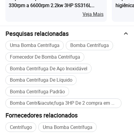
330rpm a 6600rpm 2.2kw 3HP SS316L
higiênic
2inch Conjuntos de União Final Sine Bomba
alimentí
Veja Mais
com Carrinho Móvel e Gabinete de Controle
Pesquisas relacionadas
Uma Bomba Centrífuga
Bomba Centrífuga
Fornecedor De Bomba Centrífuga
Bomba Centrífuga De Aço Inoxidável
Bomba Centrífuga De Líquido
Bomba Centrífuga Padrão
Bomba Centr&iacute;fuga 3HP De 2 compra em massa
Fornecedores relacionados
Centrífugo
Uma Bomba Centrífuga