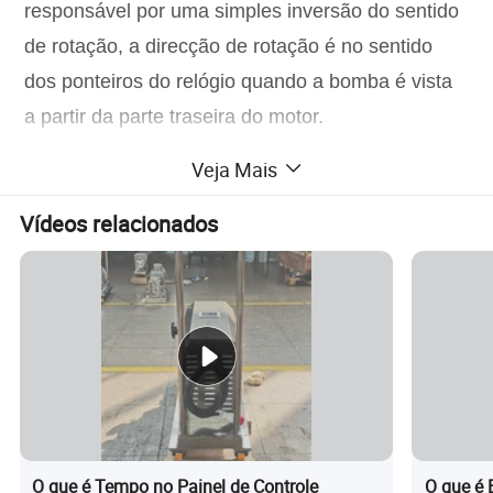
responsável por uma simples inversão do sentido
de rotação, a direcção de rotação é no sentido
dos ponteiros do relógio quando a bomba é vista
a partir da parte traseira do motor.
Veja Mais
Parâmetros do produto
Vídeos relacionados
Fotos do produto
O que é Tempo no Painel de Controle
O que é 