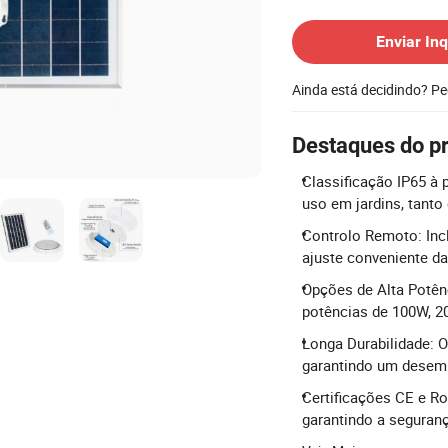
Contatar Fornecedor
Enviar Inq
Ainda está decidindo? P
Destaques do p
Classificação IP65 à 
uso em jardins, tanto
Controlo Remoto: Inc
ajuste conveniente da
Opções de Alta Potên
potências de 100W, 2
Longa Durabilidade: O
garantindo um desem
Certificações CE e R
garantindo a seguran