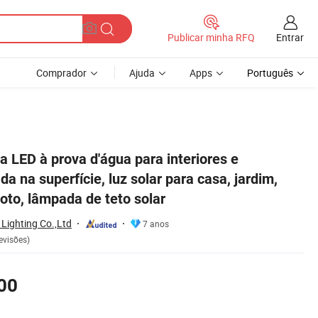
Entrar
Publicar minha RFQ
Comprador
Ajuda
Apps
Português
 com controle remoto, lâmpada de teto solar
 LED à prova d'água para interiores e
da na superfície, luz solar para casa, jardim,
oto, lâmpada de teto solar
Lighting Co.,Ltd
7 anos
evisões)
00