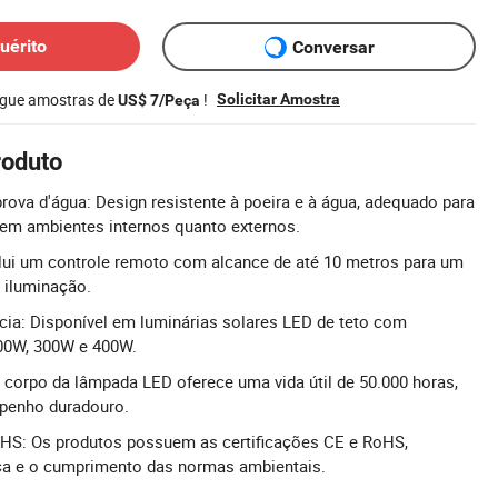
uérito
Conversar
egue amostras de
!
Solicitar Amostra
US$ 7/Peça
roduto
prova d'água: Design resistente à poeira e à água, adequado para
 em ambientes internos quanto externos.
lui um controle remoto com alcance de até 10 metros para um
 iluminação.
cia: Disponível em luminárias solares LED de teto com
00W, 300W e 400W.
 corpo da lâmpada LED oferece uma vida útil de 50.000 horas,
penho duradouro.
oHS: Os produtos possuem as certificações CE e RoHS,
ça e o cumprimento das normas ambientais.