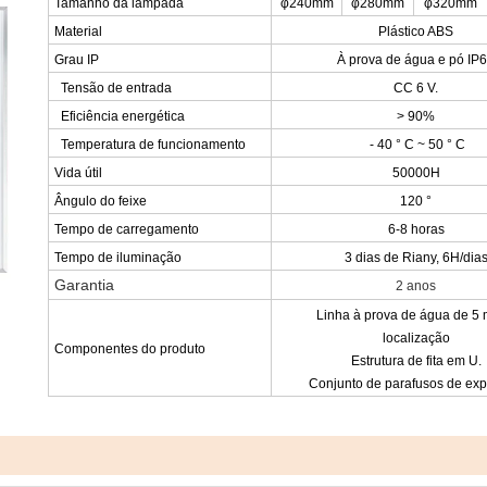
Tamanho da lâmpada
φ240mm
φ280mm
φ320mm
Material
Plástico ABS
Grau IP
À prova de água e pó IP
Tensão de entrada
CC 6 V.
Eficiência energética
> 90%
Temperatura de funcionamento
- 40 ° C ~ 50 ° C
Vida útil
50000H
Ângulo do feixe
120 °
Tempo de carregamento
6-8 horas
Tempo de iluminação
3 dias de Riany, 6H/dia
Garantia
2 anos
Linha à prova de água de 5
localização
Componentes do produto
Estrutura de fita em U.
Conjunto de parafusos de ex