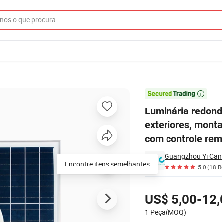
riores e exteriores, montada na superfície, luz solar para casa, jardim,

Luminária redonda
exteriores, monta
com controle rem
Guangzhou Yi Can 
Encontre itens semelhantes
5.0
(18 R
Preços
US$ 5,00-12,
1 Peça(MOQ)