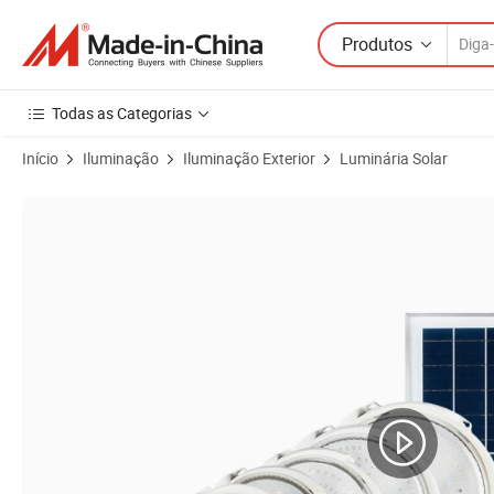
Produtos
Todas as Categorias
Início
Iluminação
Iluminação Exterior
Luminária Solar
Imagens do produto de Luminária redonda LED à prova d'água para inte