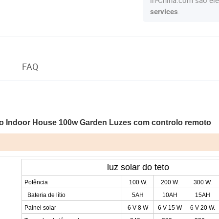
in-China.com são ele
.
services
FAQ
eto Indoor House 100w Garden Luzes com controlo remoto
luz solar do teto
Potência
100 W.
200 W.
300 W.
Bateria de lítio
5AH
10AH
15AH
Painel solar
6 V 8 W
6 V 15 W
6 V 20 W.